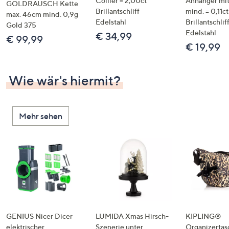
Collier = 2,00ct
Anhänger mit
GOLDRAUSCH Kette
Brillantschliff
mind. = 0,11ct
max. 46cm mind. 0,9g
Edelstahl
Brillantschlif
Gold 375
Edelstahl
€ 34,99
€ 99,99
€ 19,99
Wie wär's hiermit?
Mehr sehen
GENIUS Nicer Dicer
LUMIDA Xmas Hirsch-
KIPLING®
elektrischer
Szenerie unter
Organizertas