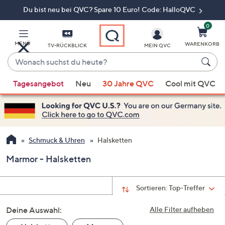
Du bist neu bei QVC? Spare 10 Euro! Code: HalloQVC
Zum
Hauptinhalt
springen
0
MENÜ
WARENKORB
TV-RÜCKBLICK
MEIN QVC
Wonach
suchst
Wenn
du
Tagesangebot
Neu
30 Jahre QVC
Cool mit QVC
Vorschläge
heute?
verfügbar
sind,
verwenden
Sie
Schmuck & Uhren
Halsketten
die
Marmor - Halsketten
Pfeiltasten
nach
oben
Sortieren:
Top-Treffer
und
Deine Auswahl:
nach
Alle Filter aufheben
unten