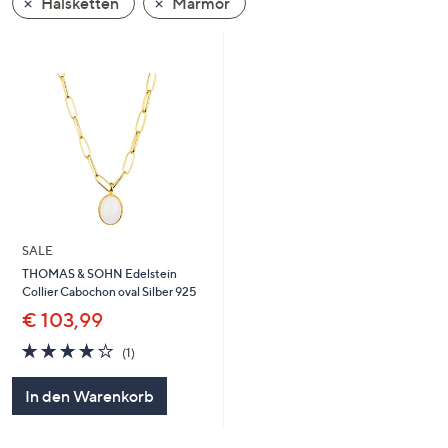
Halsketten
Marmor
oder
wischen
Sie
auf
Touch-
Geräten
nach
links
bzw.
rechts,
SALE
um
THOMAS & SOHN Edelstein
diese
Collier Cabochon oval Silber 925
anzuzeigen.
€ 103,99
4.0
1
(1)
von
Bewertungen
5
In den Warenkorb