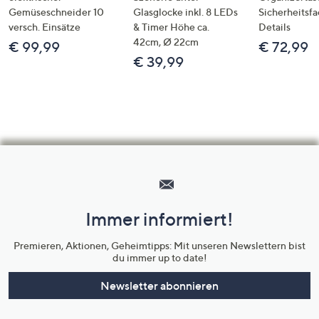
Gemüseschneider 10
Glasglocke inkl. 8 LEDs
Sicherheitsf
versch. Einsätze
& Timer Höhe ca.
Details
42cm, Ø 22cm
€ 99,99
€ 72,99
€ 39,99
Hilfeseiten,
Service
und
Immer informiert!
Unternehmensinformationen
Premieren, Aktionen, Geheimtipps: Mit unseren Newslettern bist
du immer up to date!
Newsletter abonnieren