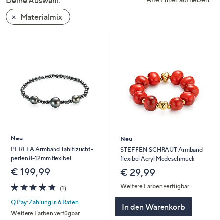
Deine Auswahl:
unten
Materialmix
oder
wischen
Sie
auf
Touch-
Geräten
nach
links
bzw.
rechts,
um
Neu
Neu
diese
PERLEA Armband Tahitizucht-
STEFFEN SCHRAUT Armband
perlen 8-12mm flexibel
flexibel Acryl Modeschmuck
anzuzeigen.
€ 199,99
€ 29,99
5.0
1
Weitere Farben verfügbar
(1)
von
Bewertungen
Q Pay: Zahlung in 6 Raten
5
In den Warenkorb
Weitere Farben verfügbar