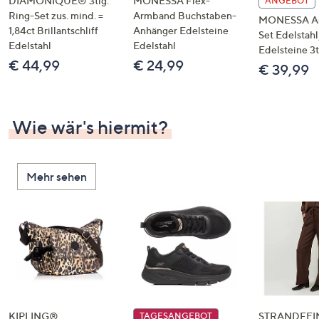
DIAMONIQUE® 3tlg.
MONESSA Flex-
ANGEBOT
Ring-Set zus. mind. =
Armband Buchstaben-
MONESSA A
1,84ct Brillantschliff
Anhänger Edelsteine
Set Edelstahl
Edelstahl
Edelstahl
Edelsteine 3t
€ 44,99
€ 24,99
€ 39,99
Wie wär's hiermit?
Mehr sehen
KIPLING®
STRANDFEIN
TAGESANGEBOT