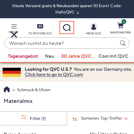
Heute Versand gratis & Neukunden sparen 10 Euro! Code:
Zum
Hauptinhalt
HalloQVC
springen
0
MENÜ
WARENKORB
TV-RÜCKBLICK
MEIN QVC
Wonach
suchst
Wenn
du
Tagesangebot
Neu
30 Jahre QVC
Cool mit QVC
Vorschläge
heute?
verfügbar
sind,
verwenden
Sie
Schmuck & Uhren
die
Materialmix
Pfeiltasten
nach
oben
Sortieren:
Top-Treffer
Filter
(1)
und
nach
Alle Filter aufheben