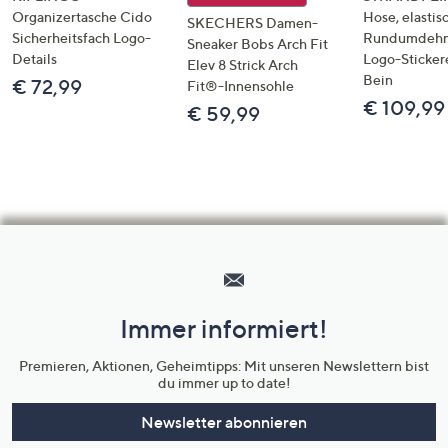
Organizertasche Cido
Hose, elastis
SKECHERS Damen-
Sicherheitsfach Logo-
Rundumdeh
Sneaker Bobs Arch Fit
Details
Logo-Sticker
Elev 8 Strick Arch
Bein
€ 72,99
Fit®-Innensohle
€ 109,99
€ 59,99
Hilfeseiten,
Service
und
Immer informiert!
Unternehmensinformationen
Premieren, Aktionen, Geheimtipps: Mit unseren Newslettern bist
du immer up to date!
Newsletter abonnieren