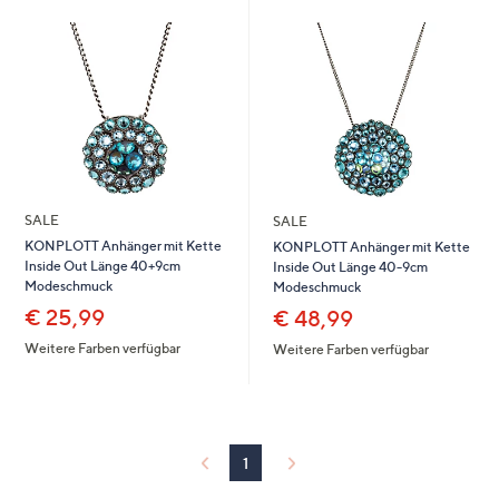
oder
wischen
Sie
auf
Touch-
Geräten
nach
links
SALE
SALE
bzw.
KONPLOTT Anhänger mit Kette
KONPLOTT Anhänger mit Kette
rechts,
Inside Out Länge 40+9cm
Inside Out Länge 40-9cm
um
Modeschmuck
Modeschmuck
diese
€ 25,99
€ 48,99
anzuzeigen.
Weitere Farben verfügbar
Weitere Farben verfügbar
1