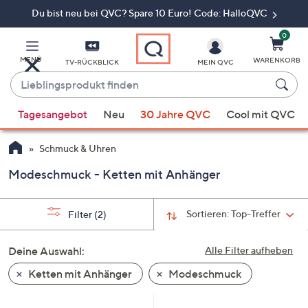
Du bist neu bei QVC? Spare 10 Euro! Code: HalloQVC
Zum
Hauptinhalt
springen
0
MENÜ
WARENKORB
TV-RÜCKBLICK
MEIN QVC
Lieblingsprodukt
finden
Wenn
Tagesangebot
Neu
30 Jahre QVC
Cool mit QVC
Vorschläge
verfügbar
Schmuck & Uhren
sind,
verwenden
Modeschmuck - Ketten mit Anhänger
Sie
die
Sortieren:
Top-Treffer
Filter
(2)
Pfeiltasten
nach
Deine Auswahl:
Alle Filter aufheben
oben
und
Ketten mit Anhänger
Modeschmuck
nach
unten