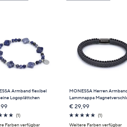
SA Armband flexibel
MONESSA Herren Armban
teine Logoplättchen
Lammnappa Magnetverschl
,99
€ 29,99
5.0
1
5.0
1
(1)
(1)
von
Bewertungen
von
Bewertung
re Farben verfügbar
Weitere Farben verfügbar