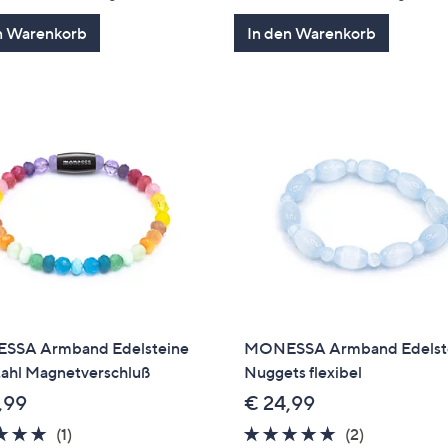
5
5
n Warenkorb
In den Warenkorb
SA Armband Edelsteine
MONESSA Armband Edelst
tahl Magnetverschluß
Nuggets flexibel
,99
€ 24,99
5.0
1
5.0
2
(1)
(2)