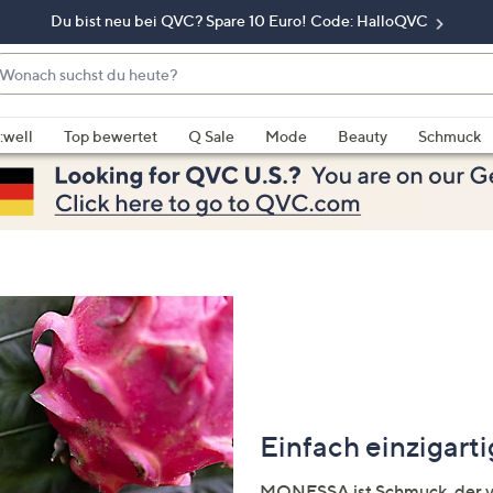
Du bist neu bei QVC? Spare 10 Euro! Code: HalloQVC
onach
chst
enn
u
rschläge
:well
Top bewertet
Q Sale
Mode
Beauty
Schmuck
eute?
rfügbar
nd,
erwenden
e
e
eiltasten
ach
ben
nd
ach
nten
Einfach einzigarti
der
ischen
MONESSA ist Schmuck, der ve