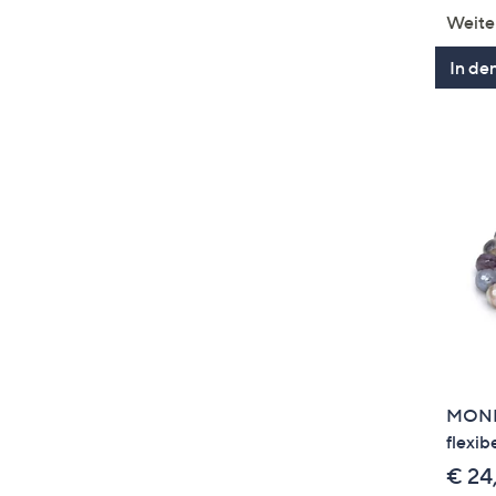
Weite
In de
MONES
flexib
€ 24