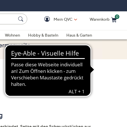
0
Mein QVC
Warenkorb
Einkaufswagen ist le
Wohnen
Hobby & Basteln
Haus & Garten
g
rbindet. Setze mit den Schmuckstücken aus