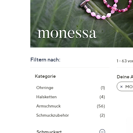
Si
au
T
G
n
li
b
re
Filtern nach:
u
1 - 63 v
di
Zur
an
Kategorie
Deine 
Produktliste
springen
MO
Ohrringe
(1)
Halsketten
(4)
Armschmuck
(56)
Schmuckzubehör
(2)
Schmuckart