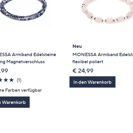
Neu
SA Armband Edelsteine
MONESSA Armband Edelst
ang Magnetverschluss
flexibel poliert
,99
€ 24,99
5.0
1
(1)
In den Warenkorb
von
Bewertungen
re Farben verfügbar
5
n Warenkorb