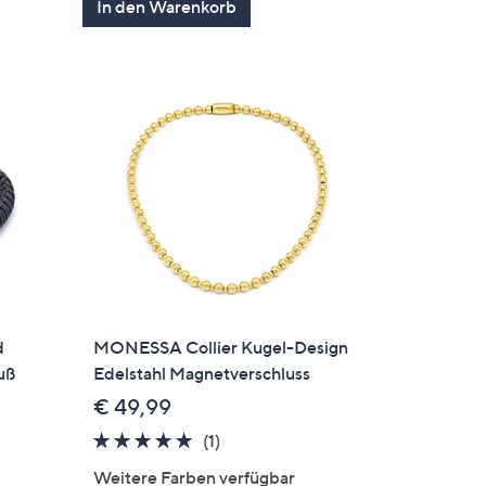
In den Warenkorb
5
d
MONESSA Collier Kugel-Design
uß
Edelstahl Magnetverschluss
€ 49,99
5.0
1
(1)
en
von
Bewertungen
Weitere Farben verfügbar