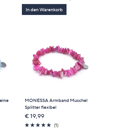
5
In den Warenkorb
eine
MONESSA Armband Muschel
Splitter flexibel
€ 19,99
5.0
1
(1)