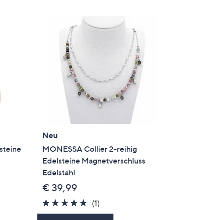
Neu
steine
MONESSA Collier 2-reihig
Edelsteine Magnetverschluss
Edelstahl
€ 39,99
5.0
1
(1)
von
Bewertungen