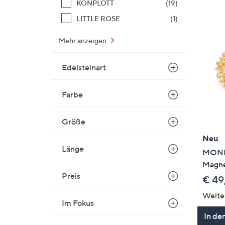
KONPLOTT
(19)
LITTLE ROSE
(1)
Mehr anzeigen
Edelsteinart
Farbe
Größe
Neu
Länge
MONE
Magnet
Preis
€ 49
Weite
Im Fokus
In de