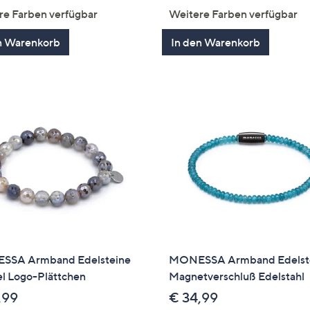
von
Bewertungen
von
Bewertung
re Farben verfügbar
Weitere Farben verfügbar
5
5
n Warenkorb
In den Warenkorb
SA Armband Edelsteine
MONESSA Armband Edelst
el Logo-Plättchen
Magnetverschluß Edelstahl
,99
€ 34,99