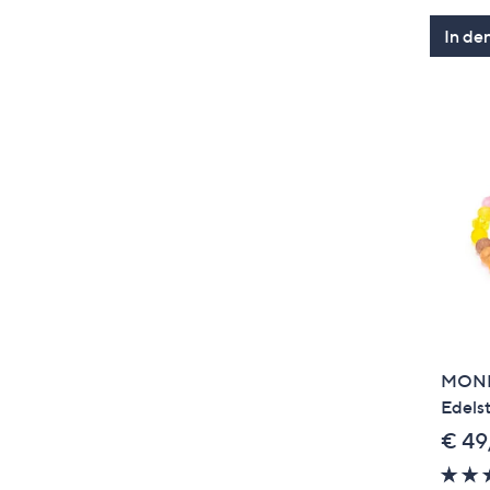
In de
MONES
Edels
€ 49