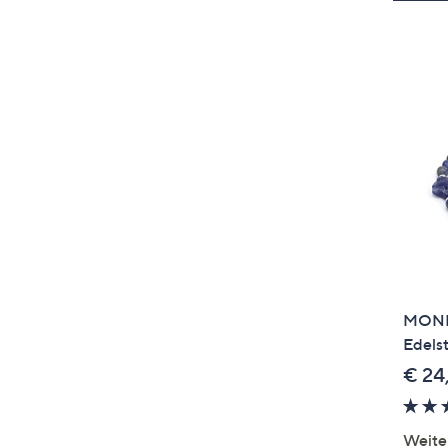
MONES
Edels
€ 24
Weite