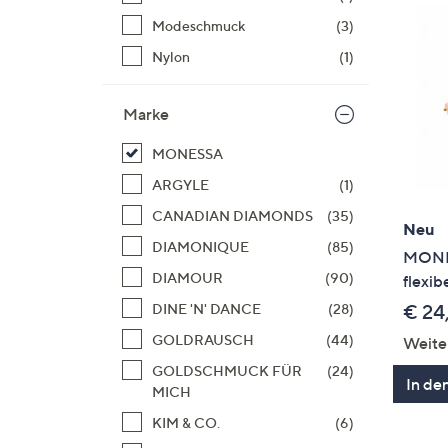
Modeschmuck
(3)
Nylon
(1)
Marke
MONESSA
ARGYLE
(1)
CANADIAN DIAMONDS
(35)
Neu
DIAMONIQUE
(85)
MONES
DIAMOUR
(90)
flexibe
DINE 'N' DANCE
(28)
€ 24
GOLDRAUSCH
(44)
Weite
GOLDSCHMUCK FÜR
(24)
In de
MICH
KIM & CO.
(6)