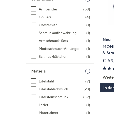
Armbänder
(53)
Colliers
(4)
Ohrstecker
(1)
Schmuckaufbewahrung
(1)
Neu
Armschmuck-Sets
(1)
MONES
Modeschmuck-Anhänger
(1)
3-Str
Schmuckkästchen
(1)
€ 69
Material
Weite
Edelstahl
(9)
In de
Edelstahlschmuck
(23)
Edelsteinschmuck
(39)
Leder
(1)
Materialmix
(1)