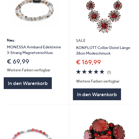
Neu
SALE
MONESSA Armband Edelsteine
KONPLOTT Collier Distel Länge
3-Strang Magnetverschluss
38cm Modeschmuck
€ 69,99
€ 169,99
Weitere Farben verfügbar
5.0
1
(1)
von
Bewertungen
Weitere Farben verfügbar
5
In den Warenkorb
In den Warenkorb