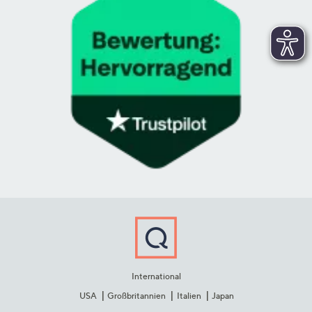
International
USA
Großbritannien
Italien
Japan