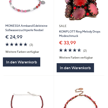
MONESSA Armband Edelsteine
SALE
Süßwasserzuchtperle flexibel
KONPLOTT Ring Melody Drops
Modeschmuck
€ 24,99
€ 33,99
4.7
3
(3)
von
Bewertungen
4.5
2
(2)
Weitere Farben verfügbar
5
von
Bewertungen
Weitere Farben verfügbar
5
In den Warenkorb
In den Warenkorb