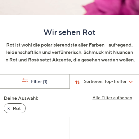
oder
wischen
Sie
auf
Wir sehen Rot
Touch-
Geräten
Rot ist wohl die polarisierendste aller Farben – aufregend,
nach
leidenschaftlich und verführerisch. Schmuck mit Nuancen
links
in Rot und Rosé setzt Akzente, die gesehen werden wollen.
bzw.
rechts,
um
Sortieren:
Top-Treffer
Filter
(1)
diese
anzuzeigen.
Deine Auswahl:
Alle Filter aufheben
Rot