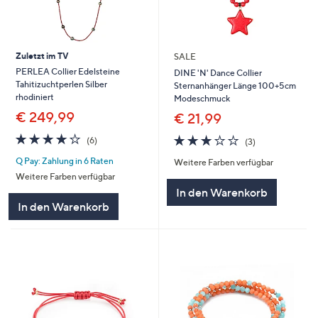
Zuletzt im TV
SALE
PERLEA Collier Edelsteine
DINE 'N' Dance Collier
Tahitizuchtperlen Silber
Sternanhänger Länge 100+5cm
rhodiniert
Modeschmuck
€ 249,99
€ 21,99
4.2
6
3.0
3
(6)
(3)
von
Bewertungen
von
Bewertungen
Q Pay: Zahlung in 6 Raten
5
Weitere Farben verfügbar
5
Weitere Farben verfügbar
In den Warenkorb
In den Warenkorb