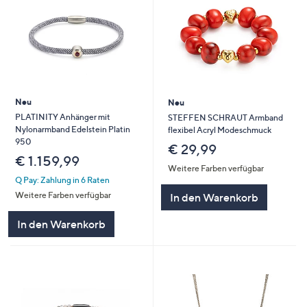
Neu
Neu
PLATINITY Anhänger mit
STEFFEN SCHRAUT Armband
Nylonarmband Edelstein Platin
flexibel Acryl Modeschmuck
950
€ 29,99
€ 1.159,99
Weitere Farben verfügbar
Q Pay: Zahlung in 6 Raten
Weitere Farben verfügbar
In den Warenkorb
In den Warenkorb