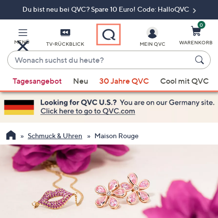
Du bist neu bei QVC? Spare 10 Euro! Code: HalloQVC
Zum
Hauptinhalt
springen
0
MENÜ
WARENKORB
TV-RÜCKBLICK
MEIN QVC
Wonach
suchst
Wenn
du
Tagesangebot
Neu
30 Jahre QVC
Cool mit QVC
Vorschläge
heute?
verfügbar
sind,
verwenden
Sie
Schmuck & Uhren
Maison Rouge
die
Pfeiltasten
nach
oben
und
nach
unten