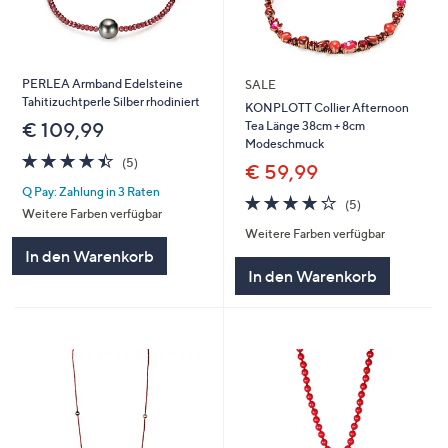
PERLEA Armband Edelsteine
SALE
Tahitizuchtperle Silber rhodiniert
KONPLOTT Collier Afternoon
Tea Länge 38cm + 8cm
€ 109,99
Modeschmuck
4.4
5
(5)
€ 59,99
von
Bewertungen
Q Pay: Zahlung in 3 Raten
5
4.2
5
(5)
Weitere Farben verfügbar
von
Bewertungen
Weitere Farben verfügbar
5
In den Warenkorb
In den Warenkorb