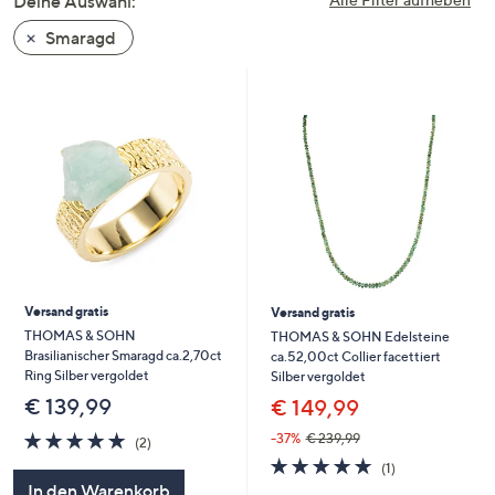
Deine Auswahl:
unten
Smaragd
oder
wischen
Sie
auf
Touch-
Geräten
nach
links
bzw.
rechts,
um
Versand gratis
Versand gratis
diese
THOMAS & SOHN
THOMAS & SOHN Edelsteine
Brasilianischer Smaragd ca.2,70ct
ca.52,00ct Collier facettiert
anzuzeigen.
Ring Silber vergoldet
Silber vergoldet
€ 139,99
€ 149,99
5.0
2
-37%
€ 239,99
(2)
von
Bewertungen
5.0
1
(1)
5
von
Bewertungen
In den Warenkorb