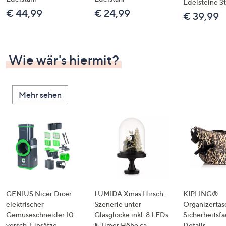
Edelsteine 3t
€ 44,99
€ 24,99
€ 39,99
Wie wär's hiermit?
Mehr sehen
GENIUS Nicer Dicer
LUMIDA Xmas Hirsch-
KIPLING®
elektrischer
Szenerie unter
Organizertas
Gemüseschneider 10
Glasglocke inkl. 8 LEDs
Sicherheitsf
versch. Einsätze
& Timer Höhe ca.
Details