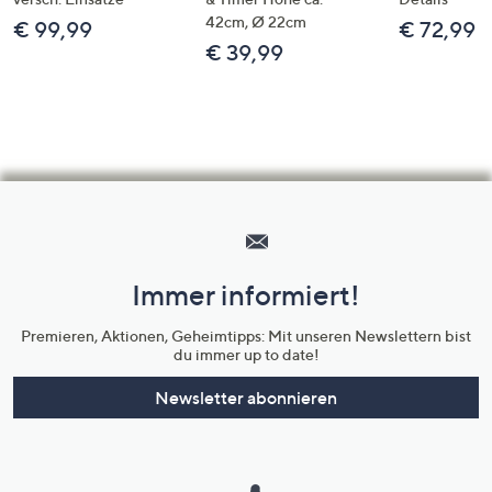
42cm, Ø 22cm
€ 99,99
€ 72,99
€ 39,99
Hilfeseiten,
Service
und
Immer informiert!
Unternehmensinformationen
Premieren, Aktionen, Geheimtipps: Mit unseren Newslettern bist
du immer up to date!
Newsletter abonnieren