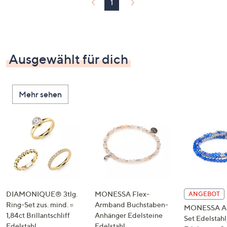
1
Ausgewählt für dich
Mehr sehen
DIAMONIQUE® 3tlg.
MONESSA Flex-
ANGEBOT
Ring-Set zus. mind. =
Armband Buchstaben-
MONESSA A
1,84ct Brillantschliff
Anhänger Edelsteine
Set Edelstahl
Edelstahl
Edelstahl