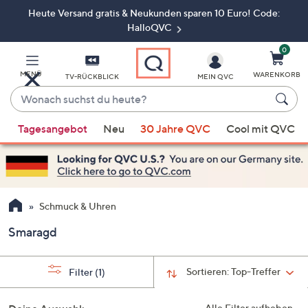
Heute Versand gratis & Neukunden sparen 10 Euro! Code:
Zum
Hauptinhalt
HalloQVC
springen
0
MENÜ
WARENKORB
TV-RÜCKBLICK
MEIN QVC
Wonach
suchst
Wenn
du
Tagesangebot
Neu
30 Jahre QVC
Cool mit QVC
Vorschläge
heute?
verfügbar
sind,
verwenden
Sie
Schmuck & Uhren
die
Smaragd
Pfeiltasten
nach
oben
Sortieren:
Top-Treffer
Filter
(1)
und
nach
Alle Filter aufheben