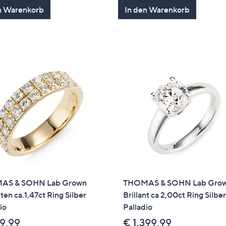
n Warenkorb
In den Warenkorb
AS & SOHN Lab Grown
THOMAS & SOHN Lab Gro
nten ca.1,47ct Ring Silber
Brillant ca 2,00ct Ring Silbe
io
Palladio
9,99
€ 1.399,99