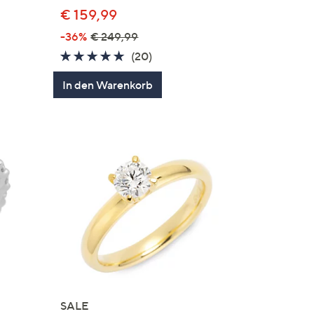
€ 159,99
en
-36%
€ 249,99
4.8
20
(20)
von
Bewertungen
In den Warenkorb
5
SALE