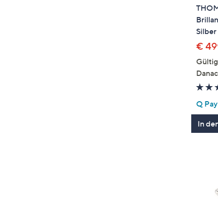
THOM
Brilla
Silber
€ 49
Gültig
Danac
Q Pay:
In de