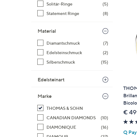
Si
Solitär-Ringe
(5)
au
Statement Ringe
(8)
T
G
Material
n
li
Diamantschmuck
(7)
b
Edelsteinschmuck
(2)
re
u
Silberschmuck
(15)
di
an
Edelsteinart
THOM
Brilla
Marke
Bicolo
THOMAS & SOHN
€ 49
CANADIAN DIAMONDS
(10)
DIAMONIQUE
(16)
Q Pay:
DIAMOUR
(27)