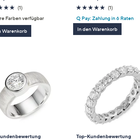
5.0
1
5.0
1
(1)
(1)
von
Bewertungen
von
Bewertung
re Farben verfügbar
Q Pay: Zahlung in 6 Raten
5
5
In den Warenkorb
n Warenkorb
Kundenbewertung
Top-Kundenbewertung