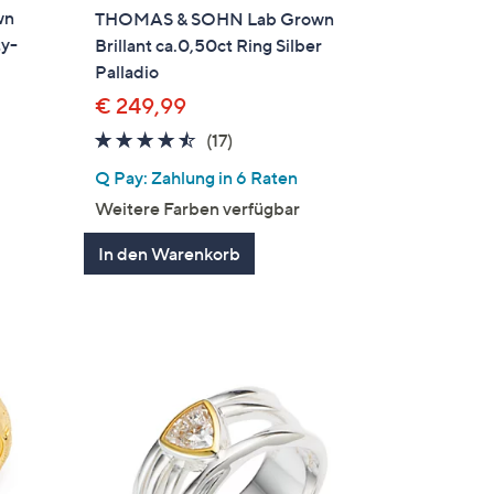
wn
THOMAS & SOHN Lab Grown
ty-
Brillant ca.0,50ct Ring Silber
Palladio
€ 249,99
4.4
17
(17)
von
Bewertungen
Q Pay: Zahlung in 6 Raten
5
gen
Weitere Farben verfügbar
In den Warenkorb