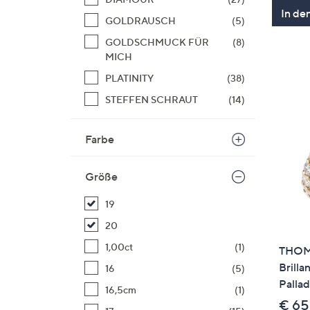
In de
GOLDRAUSCH
(5)
GOLDSCHMUCK FÜR
(8)
MICH
PLATINITY
(38)
STEFFEN SCHRAUT
(14)
Farbe
Größe
19
20
1,00ct
(1)
THOM
Brilla
16
(5)
Pallad
16,5cm
(1)
€ 65