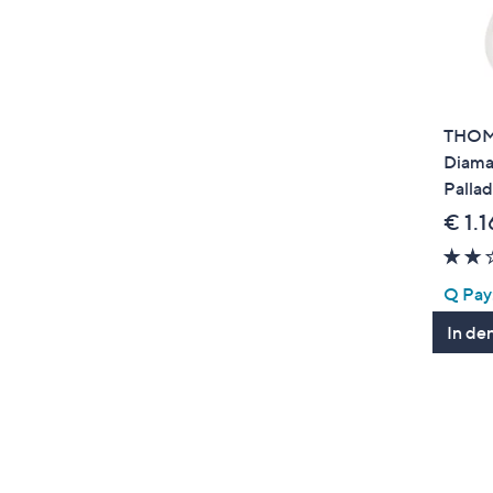
THOM
Diaman
Pallad
€ 1.
Q Pay:
In de