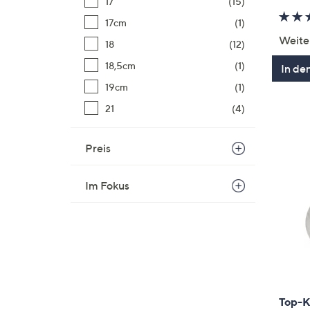
17
(15)
17cm
(1)
Weite
18
(12)
18,5cm
(1)
In de
19cm
(1)
21
(4)
Preis
Im Fokus
Top-