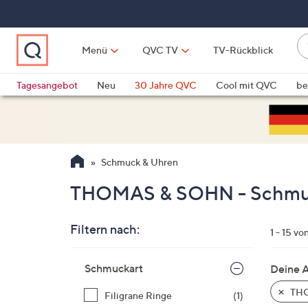
Zum
Hauptinhalt
springen
W
Menü
QVC TV
TV-Rückblick
su
W
d
Vo
Tagesangebot
Neu
30 Jahre QVC
Cool mit QVC
be
h
ve
QLINARISCH
Technik
si
v
Si
Schmuck & Uhren
di
Pf
THOMAS & SOHN - Schmu
n
o
Filtern nach:
u
1 - 15 vo
n
Zur
u
Schmuckart
Deine 
Produktliste
o
springen
THO
Filigrane Ringe
(1)
w