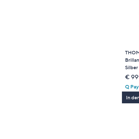
THOM
Brilla
Silber
€ 99
Q Pay:
In de