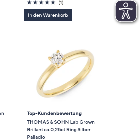
5.0
1
(1)
von
Bewertungen
In den Warenkorb
5
wn
Top-Kundenbewertung
r
THOMAS & SOHN Lab Grown
Brillant ca.0,25ct Ring Silber
Palladio