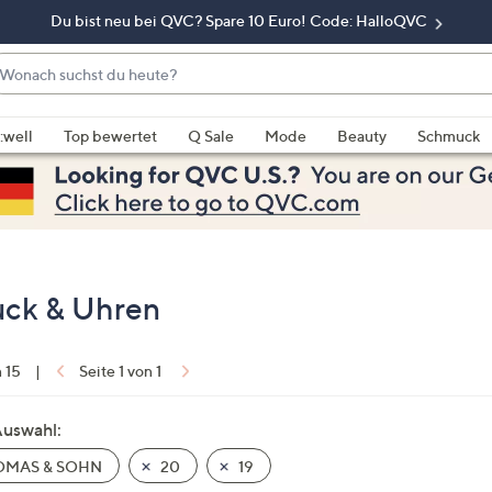
Du bist neu bei QVC? Spare 10 Euro! Code: HalloQVC
onach
chst
enn
u
rschläge
:well
Top bewertet
Q Sale
Mode
Beauty
Schmuck
eute?
rfügbar
nd,
erwenden
e
e
eiltasten
ck & Uhren
ach
ben
nd
n 15
|
Seite 1 von 1
ach
nten
Auswahl:
der
MAS & SOHN
20
19
ischen