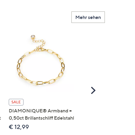
Mehr sehen
Scroll
Right
DIAMONIQUE® Anhän
SALE
mit Kette mind. = 0,11ct
DIAMONIQUE® Armband =
Brillantschliff Edelstahl
t
0,50ct Brillantschliff Edelstahl
€ 19,99
€ 12,99