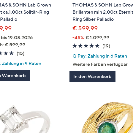
AS & SOHN Lab Grown
THOMAS & SOHN Lab Gro
nt ca.1,00ct Solitär-Ring
Brillanten min 2,00ct Eterni
 Palladio
Ring Silber Palladio
9,99
€ 599,99
 bis 19.08.2026
-45%
€ 1.099,99
h: € 599,99
4.6
19
(19)
von
Bewertun
4.7
15
(15)
Q Pay: Zahlung in 6 Raten
5
von
Bewertungen
 Zahlung in 9 Raten
Weitere Farben verfügbar
5
n Warenkorb
In den Warenkorb