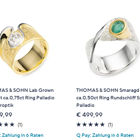
e
f
ouch-
eräten
ach
nks
zw.
chts,
m
ese
zuzeigen.
AS & SOHN Lab Grown
THOMAS & SOHN Smaragd
nt ca.0,75ct Ring Palladio
ca.0,50ct Ring Rundschliff S
roptik
Palladio
9,99
€ 499,99
5.0
1
5.0
1
(1)
(1)
von
Bewertungen
von
Bewertung
 Zahlung in 6 Raten
Q Pay: Zahlung in 6 Raten
5
5