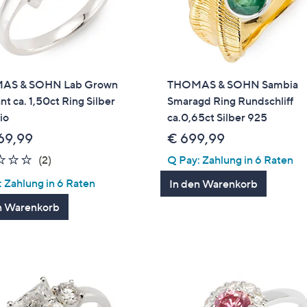
AS & SOHN Lab Grown
THOMAS & SOHN Sambia
t ca. 1,50ct Ring Silber
Smaragd Ring Rundschliff
io
ca.0,65ct Silber 925
169,99
€ 699,99
2.0
2
(2)
Q Pay: Zahlung in 6 Raten
von
Bewertungen
 Zahlung in 6 Raten
In den Warenkorb
5
n Warenkorb