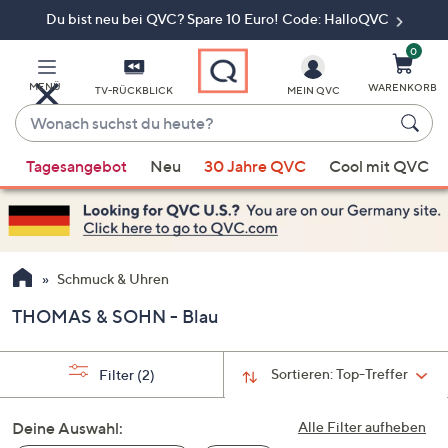
Du bist neu bei QVC? Spare 10 Euro! Code: HalloQVC
Zum
Hauptinhalt
springen
0
MENÜ
WARENKORB
TV-RÜCKBLICK
MEIN QVC
Wonach
suchst
Wenn
du
Tagesangebot
Neu
30 Jahre QVC
Cool mit QVC
Vorschläge
heute?
verfügbar
sind,
verwenden
Sie
Schmuck & Uhren
die
THOMAS & SOHN - Blau
Pfeiltasten
nach
oben
Sortieren:
Top-Treffer
Filter
(2)
und
nach
Deine Auswahl:
Alle Filter aufheben
unten