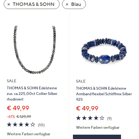
THOMAS & SOHN
Blau
oder
wischen
Sie
auf
Touch-
Geräten
nach
links
bzw.
rechts,
um
SALE
SALE
diese
THOMAS & SOHN Edelsteine
THOMAS & SOHN Edelsteine
zus. ca.225,00ct Collier Silber
Armband flexibel Schliffmix Silber
anzuzeigen.
rhodiniert
925
€ 49,99
€ 49,99
3.8
9
-61%
€ 129,99
(9)
von
Bewertungen
3.8
10
(10)
Weitere Farben verfügbar
5
von
Bewertungen
Weitere Farben verfügbar
5