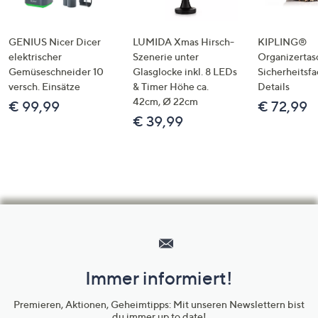
GENIUS Nicer Dicer
LUMIDA Xmas Hirsch-
KIPLING®
elektrischer
Szenerie unter
Organizertas
Gemüseschneider 10
Glasglocke inkl. 8 LEDs
Sicherheitsf
versch. Einsätze
& Timer Höhe ca.
Details
42cm, Ø 22cm
€ 99,99
€ 72,99
€ 39,99
Hilfeseiten,
Service
und
Immer informiert!
Unternehmensinformationen
Premieren, Aktionen, Geheimtipps: Mit unseren Newslettern bist
du immer up to date!