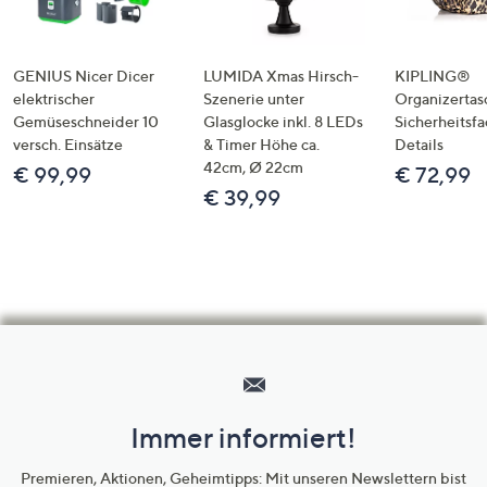
GENIUS Nicer Dicer
LUMIDA Xmas Hirsch-
KIPLING®
elektrischer
Szenerie unter
Organizertas
Gemüseschneider 10
Glasglocke inkl. 8 LEDs
Sicherheitsf
versch. Einsätze
& Timer Höhe ca.
Details
42cm, Ø 22cm
€ 99,99
€ 72,99
€ 39,99
Hilfeseiten,
Service
und
Immer informiert!
Unternehmensinformationen
Premieren, Aktionen, Geheimtipps: Mit unseren Newslettern bist