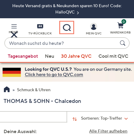
Heute Versand gratis & Neukunden sparen 10 Euro! Code:
Zum
Hauptinhalt
HalloQVC
springen
0
MENÜ
WARENKORB
TV-RÜCKBLICK
MEIN QVC
Wonach
suchst
Wenn
du
Tagesangebot
Neu
30 Jahre QVC
Cool mit QVC
Vorschläge
heute?
verfügbar
sind,
verwenden
Sie
Schmuck & Uhren
die
THOMAS & SOHN - Chalcedon
Pfeiltasten
nach
oben
Sortieren:
Top-Treffer
und
Deine Auswahl:
nach
Alle Filter aufheben