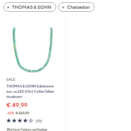
unten
THOMAS & SOHN
Chalcedon
oder
wischen
Sie
auf
Touch-
Geräten
nach
links
bzw.
rechts,
SALE
um
THOMAS & SOHN Edelsteine
diese
zus. ca.225,00ct Collier Silber
anzuzeigen.
rhodiniert
€ 49,99
-61%
€ 129,99
3.8
10
(10)
von
Bewertungen
Weitere Farben verfügbar
5