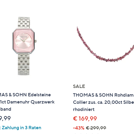
e
f
ouch-
eräten
ach
nks
zw.
chts,
m
ese
zuzeigen.
SALE
S & SOHN Edelsteine
THOMAS & SOHN Rohdiam
,11ct Damenuhr Quarzwerk
Collier zus. ca. 20,00ct Silbe
lband
rhodiniert
9,99
€ 169,99
 Zahlung in 3 Raten
-43%
€ 299,99