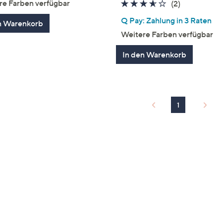
re Farben verfügbar
3.5
2
(2)
von
Bewertung
Q Pay: Zahlung in 3 Raten
n Warenkorb
5
Weitere Farben verfügbar
In den Warenkorb
1