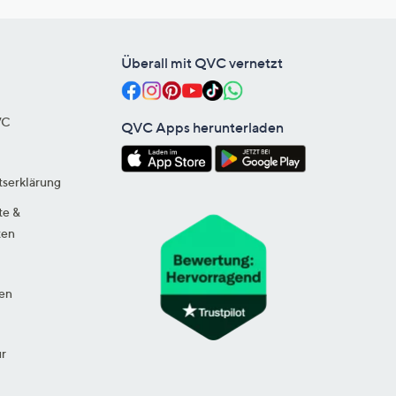
Überall mit QVC vernetzt
VC
QVC Apps herunterladen
tserklärung
te &
ten
en
ur