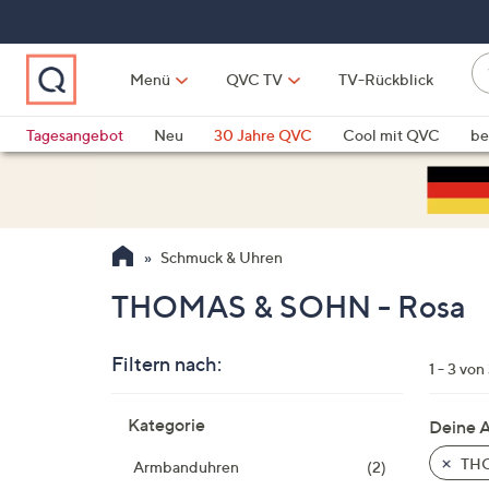
Zum
Hauptinhalt
springen
W
Menü
QVC TV
TV-Rückblick
su
W
d
Vo
Tagesangebot
Neu
30 Jahre QVC
Cool mit QVC
be
h
ve
QLINARISCH
Technik
si
v
Si
Schmuck & Uhren
di
Pf
THOMAS & SOHN - Rosa
n
o
Filtern nach:
u
1 - 3 von
n
Zur
u
Kategorie
Deine 
Produktliste
o
springen
THO
Armbanduhren
(2)
w