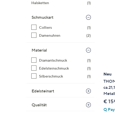
Si
Halsketten
(1)
au
T
Schmuckart
G
n
Colliers
(1)
li
Damenuhren
(2)
b
re
Material
u
di
Diamantschmuck
(1)
an
Edelsteinschmuck
(1)
Neu
Silberschmuck
(1)
THOMA
ca.21
Edelsteinart
Metal
€ 15
Qualität
Q Pay: