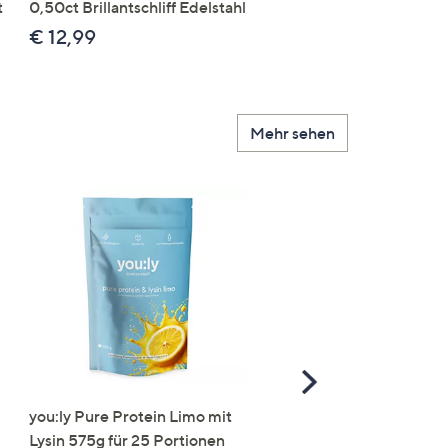
Brillantschliff Edelstahl
t
0,50ct Brillantschliff Edelstahl
€ 19,99
€ 12,99
Mehr sehen
Scroll
Right
you:ly Pure Protein Limo mit
STRANDFEIN Punto-Ho
Lysin 575g für 25 Portionen
elastisch Rundumdehnb