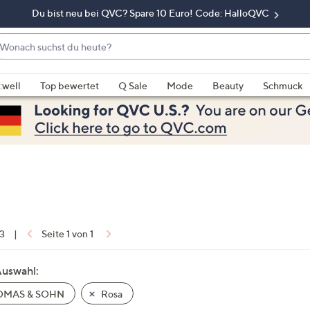
Du bist neu bei QVC? Spare 10 Euro! Code: HalloQVC
onach
chst
enn
u
rschläge
:well
Top bewertet
Q Sale
Mode
Beauty
Schmuck
eute?
rfügbar
nd,
erwenden
e
e
eiltasten
ach
ben
nd
 3
|
Seite 1 von 1
ach
nten
Auswahl:
der
MAS & SOHN
Rosa
ischen