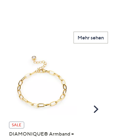
Mehr sehen
Scroll
Right
DIAMONIQUE® Anhän
SALE
mit Kette mind. = 0,11ct
DIAMONIQUE® Armband =