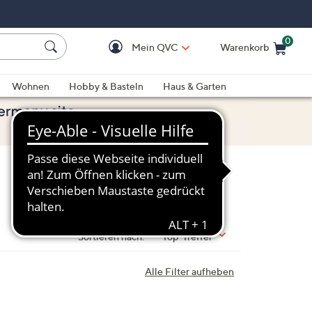
0
Mein QVC
Warenkorb
Einkaufswagen ist le
Wohnen
Hobby & Basteln
Haus & Garten
Sortieren nach:
Top-Treffer
Alle Filter aufheben