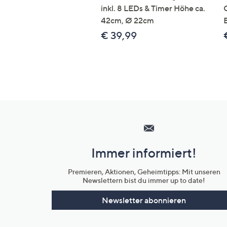
inkl. 8 LEDs & Timer Höhe ca.
42cm, Ø 22cm
€ 39,99
Hilfeseiten,
Service
und
Immer informiert!
Unternehmensinformationen
Premieren, Aktionen, Geheimtipps: Mit unseren
Newslettern bist du immer up to date!
Newsletter abonnieren