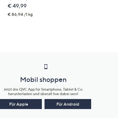
Logo-Stickerei weites B
€ 49,99
€ 109,99
€ 86,94 /1 kg
Mobil shoppen
Jetzt die QVC App für Smartphone, Tablet & Co.
herunterladen und überall live dabei sein!
Für Apple
Für Android