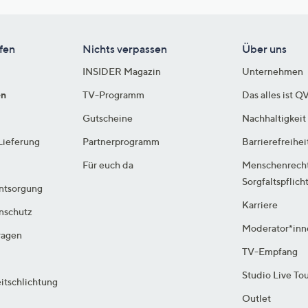
fen
Nichts verpassen
Über uns
INSIDER Magazin
Unternehmen
en
TV-Programm
Das alles ist Q
Gutscheine
Nachhaltigkeit
Lieferung
Partnerprogramm
Barrierefreihei
Für euch da
Menschenrech
Sorgfaltspflich
ntsorgung
Karriere
enschutz
Moderator*inn
ragen
TV-Empfang
Studio Live To
itschlichtung
Outlet