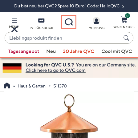
Du bist neu bei QVC? Spare 10 Euro! Code: HalloQVC
Zum
Hauptinhalt
springen
0
MENÜ
WARENKORB
TV-RÜCKBLICK
MEIN QVC
Lieblingsprodukt
finden
Wenn
Tagesangebot
Neu
30 Jahre QVC
Cool mit QVC
Vorschläge
verfügbar
sind,
verwenden
Sie
Haus & Garten
511370
die
Pfeiltasten
nach
oben
und
nach
unten