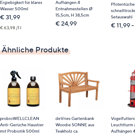
Ergiebigkeit für klares
Aufhängen 4
Pfotentücher
Wasser 500ml
Entnahmestellen Ø
schnelltroc
15,5cm, H 38,5cm
€ 31,99
Setauswahl
€ 24,99
€ 11,99 -
€ 63,98 /1 l
Ähnliche Produkte
probioWELLCLEAN
deVries Gartenbank
Vogelfutters
Anti-Gerüche Haustier
Woodie SONNE aus
Leuchtturm
mit Probiotik 500ml
Teakholz ca.
Aufhängen 