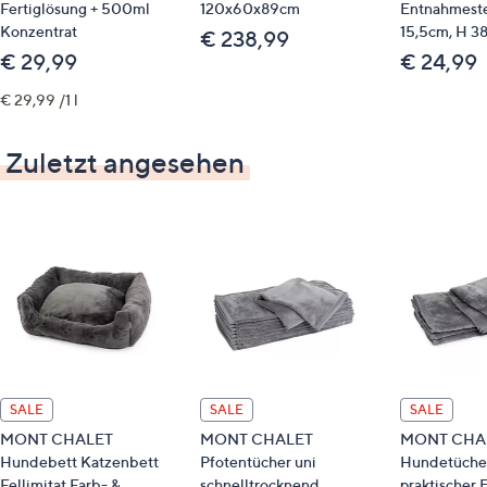
Fertiglösung + 500ml
120x60x89cm
Entnahmeste
Konzentrat
15,5cm, H 3
€ 238,99
€ 29,99
€ 24,99
€ 29,99 /1 l
Zuletzt angesehen
SALE
SALE
SALE
MONT CHALET
MONT CHALET
MONT CHAL
Hundebett Katzenbett
Pfotentücher uni
Hundetüche
Fellimitat Farb- &
schnelltrocknend
praktischer E