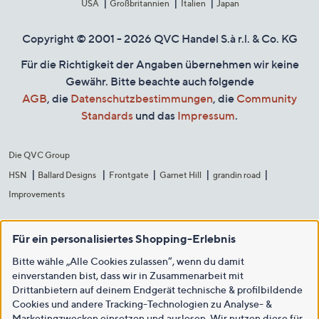
USA
Großbritannien
Italien
Japan
Copyright © 2001 - 2026 QVC Handel S.à r.l. & Co. KG
Für die Richtigkeit der Angaben übernehmen wir keine
Gewähr. Bitte beachte auch folgende
AGB
, die
Datenschutzbestimmungen
, die
Community
Standards
und das
Impressum
.
Die QVC Group
HSN
Ballard Designs
Frontgate
Garnet Hill
grandin road
Improvements
Für ein personalisiertes Shopping-Erlebnis
Bitte wähle „Alle Cookies zulassen“, wenn du damit
einverstanden bist, dass wir in Zusammenarbeit mit
Drittanbietern auf deinem Endgerät technische & profilbildende
Cookies und andere Tracking-Technologien zu Analyse- &
Marketingzwecken einsetzen und auslesen. Wir nutzen diese für