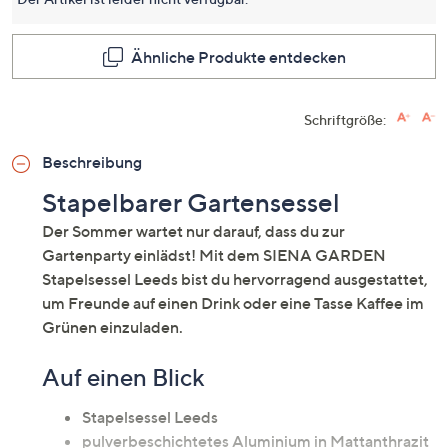
dieses
Produkt
Link
auf
Ähnliche Produkte entdecken
derselb
Seite.
Schriftgröße:
Beschreibung
Stapelbarer Gartensessel
Der Sommer wartet nur darauf, dass du zur
Gartenparty einlädst! Mit dem SIENA GARDEN
Stapelsessel Leeds bist du hervorragend ausgestattet,
um Freunde auf einen Drink oder eine Tasse Kaffee im
Grünen einzuladen.
Auf einen Blick
Stapelsessel Leeds
pulverbeschichtetes Aluminium in Mattanthrazit