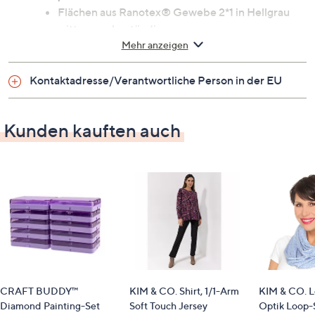
Flächen aus Ranotex® Gewebe 2*1 in Hellgrau
witterungsbeständig
Mehr anzeigen
pflegeleicht
stapelbar
schwarze Fußkappen aus Kunststoff
Kontaktadresse/Verantwortliche Person in der EU
Maße
Kunden kauften auch
Länge x Breite x Höhe: ca. 58 x 54 x 88 cm
Sitzbreite: 480 mm
Sitzhöhe: 450 mm
Sitzlänge: 44 mm
Material
pulverbeschichtetes Aluminium, Ranotex®
Identifikationsnummer
CRAFT BUDDY™
KIM & CO. Shirt, 1/1-Arm
KIM & CO. L
Diamond Painting-Set
Soft Touch Jersey
Optik Loop-