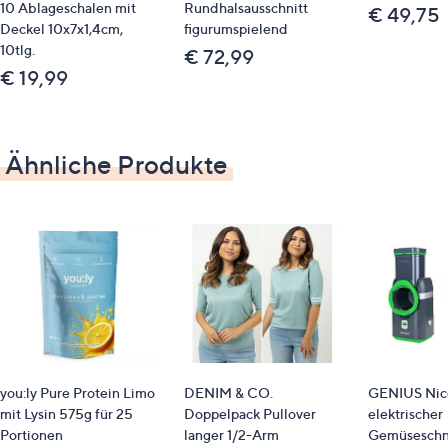
GTIN: 4055938507868
10 Ablageschalen mit
Rundhalsausschnitt
€ 49,75
Deckel 10x7x1,4cm,
figurumspielend
10tlg.
€ 72,99
€ 19,99
Ähnliche Produkte
you:ly Pure Protein Limo
DENIM & CO.
GENIUS Nice
mit Lysin 575g für 25
Doppelpack Pullover
elektrischer
Portionen
langer 1/2-Arm
Gemüseschn