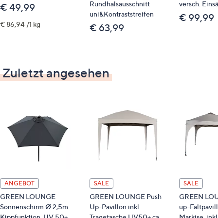
Rundhalsausschnitt
versch. Eins
€ 49,99
uni&Kontraststreifen
€ 99,99
€ 86,94 /1 kg
€ 63,99
Zuletzt angesehen
ANGEBOT
SALE
SALE
GREEN LOUNGE
GREEN LOUNGE Push
GREEN LOU
Sonnenschirm Ø 2,5m
Up-Pavillon inkl.
up-Faltpavil
Kippfunktion, UV 50+
Tragetasche UV50+ ca.
Markise, inkl