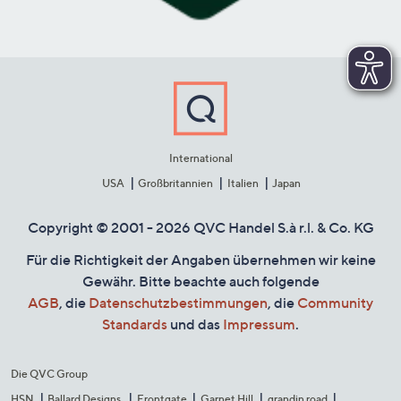
International
USA
Großbritannien
Italien
Japan
Copyright © 2001 - 2026 QVC Handel S.à r.l. & Co. KG
Für die Richtigkeit der Angaben übernehmen wir keine
Gewähr. Bitte beachte auch folgende
AGB
, die
Datenschutzbestimmungen
, die
Community
Standards
und das
Impressum
.
Die QVC Group
HSN
Ballard Designs
Frontgate
Garnet Hill
grandin road