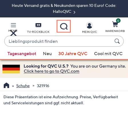
Heute Versand gratis & Neukunden sparen 10 Euro! Code:
Zum
Hauptinhalt
HalloQVC
springen
0
MENÜ
WARENKORB
TV-RÜCKBLICK
MEIN QVC
Lieblingsprodukt
finden
Wenn
Tagesangebot
Neu
30 Jahre QVC
Cool mit QVC
Vorschläge
verfügbar
sind,
verwenden
Sie
Schuhe
321916
die
Diese Präsentation ist eine Aufzeichnung. Preise, Verfügbarkeit
Pfeiltasten
und Serviceleistungen sind ggf. nicht aktuell.
nach
oben
und
nach