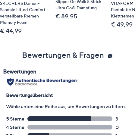
Slipper Go Walk 8 Strick
SKECHERS Damen-
VITAFORM 
Ultra Go® Dämpfung
Sandale Lifted Comfort
Pantolette 
€ 89,95
verstellbare Riemen
Klettriemen 
Memory Foam
€ 49,99
€ 44,99
Bewertungen & Fragen