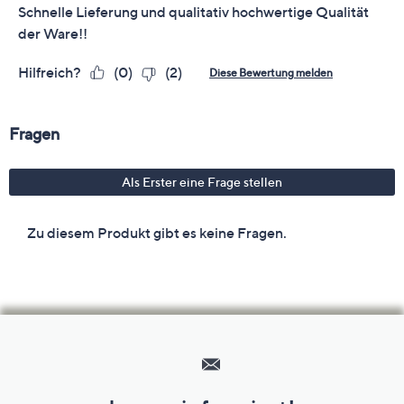
Hilfeseiten,
Service
und