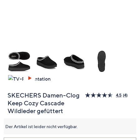
unten
oder
wischen
Sie
auf
Touch-
Geräten
nach
links
bzw.
rechts,
um
diese
SKECHERS Damen-Clog
4.5
(4)
4
anzuzeigen.
Keep Cozy Cascade
Bewert
lesen.
Wildleder gefüttert
Link
auf
dersel
Der Artikel ist leider nicht verfügbar.
Seite.