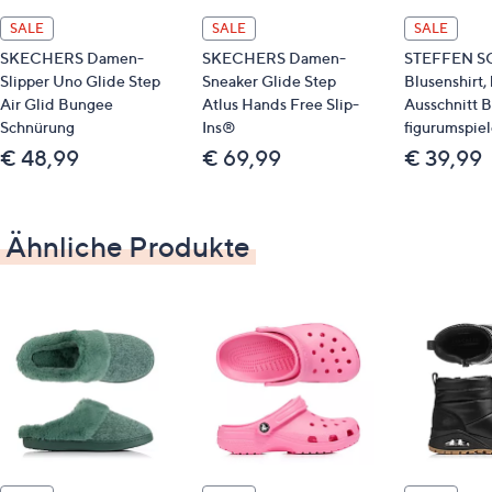
SALE
SALE
SALE
SKECHERS Damen-
SKECHERS Damen-
STEFFEN S
Slipper Uno Glide Step
Sneaker Glide Step
Blusenshirt,
Air Glid Bungee
Atlus Hands Free Slip-
Ausschnitt B
Schnürung
Ins®
figurumspie
€ 48,99
€ 69,99
€ 39,99
Ähnliche Produkte