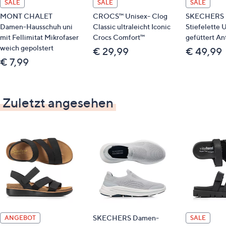
SALE
SALE
SALE
MONT CHALET
CROCS™ Unisex- Clog
SKECHERS 
Damen-Hausschuh uni
Classic ultraleicht Iconic
Stiefelette
mit Fellimitat Mikrofaser
Crocs Comfort™
gefüttert Ant
weich gepolstert
€ 29,99
€ 49,99
€ 7,99
Zuletzt angesehen
SKECHERS Damen-
ANGEBOT
SALE