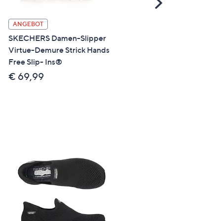
Scroll
Right
STRANDFEIN Bluse, over
ANGEBOT
Hemdblusenkragen
SKECHERS Damen-Slipper
Brusttaschenstickerei lege
Virtue-Demure Strick Hands
weit
Free Slip- Ins®
€ 99,99
€ 69,99