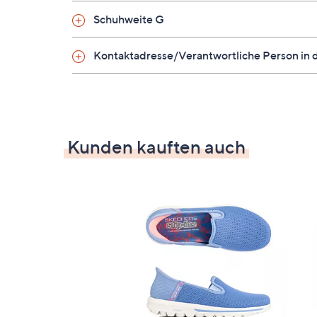
Futter/Decksohle: Textil
Schuhweite G
Laufsohle: 100 % Synthetik
Kontaktadresse/Verantwortliche Person in 
Kunden kauften auch