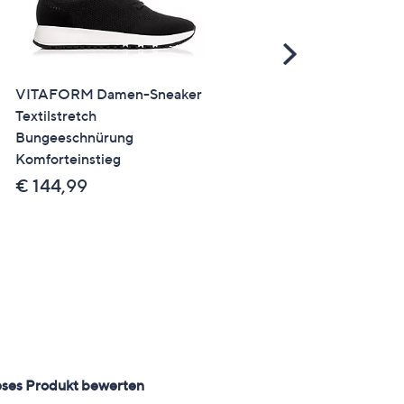
Scroll
Right
VITAFORM Damen-Sneaker
VITAFORM Damen-Mokas
Textilstretch
Hirschleder Sohle Hilka
Bungeeschnürung
€ 139,99
Komforteinstieg
€ 144,99