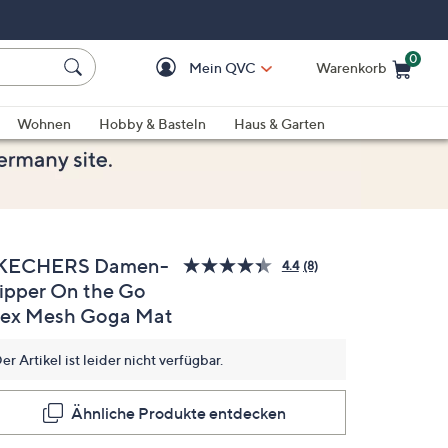
0
Mein QVC
Warenkorb
Einkaufswagen ist le
Wohnen
Hobby & Basteln
Haus & Garten
KECHERS Damen-
4.4
(8)
8
lipper On the Go
Bewertungen
lesen.
lex Mesh Goga Mat
Link
auf
derselben
er Artikel ist leider nicht verfügbar.
Seite.
Ähnliche Produkte entdecken