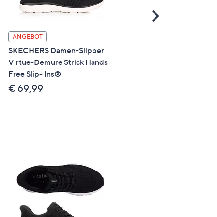
Scroll
Right
ANGEBOT
SALE
SKECHERS Damen-Slipper
SKECHERS Damen-
Virtue-Demure Strick Hands
Halbschuh Bobs Skipper
Free Slip- Ins®
Canvas Hands Free Slip-i
€ 69,99
€ 39,99