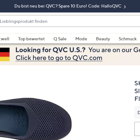
Du bist neu bei QVC? Spare 10 Euro! Code: HalloQVC
eblingsprodukt
nden
enn
rschläge
:well
Top bewertet
Q Sale
Mode
Beauty
Schmuck
rfügbar
nd,
erwenden
e
e
S
eiltasten
ach
S
ben
F
nd
ach
D
nten
der
ischen