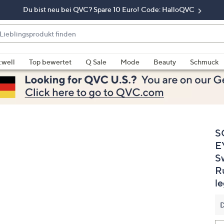
Du bist neu bei QVC? Spare 10 Euro! Code: HalloQVC
eblingsprodukt
nden
enn
rschläge
:well
Top bewertet
Q Sale
Mode
Beauty
Schmuck
rfügbar
nd,
erwenden
e
e
S
eiltasten
ach
E
ben
S
nd
R
ach
le
nten
der
D
ischen