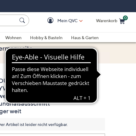
0
Mein QVC
Warenkorb
Einkaufswagen ist le
Wohnen
Hobby & Basteln
Haus & Garten
OULS BY
2.5
(2)
2
YWASOULS®
Bewertungen
lesen.
weatshirt, 1/1 Arm
Link
auf
undhalsausschnitt
derselben
ger weit
Seite.
er Artikel ist leider nicht verfügbar.