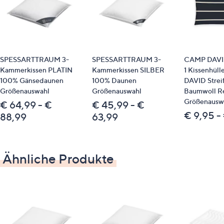
(äußere Kammern); 100 % Gänsefedern (mittlere
Kammer)
Pflege
SPESSARTTRAUM 3-
SPESSARTTRAUM 3-
CAMP DAVI
Normalwäsche 60 °C
Kammerkissen PLATIN
Kammerkissen SILBER
1 Kissenhül
trocknergeeignet
100% Gänsedaunen
100% Daunen
DAVID Strei
Größenauswahl
Größenauswahl
Baumwoll R
Passende Produkte
Größenausw
€ 64,99 - €
€ 45,99 - €
€ 9,95 -
88,99
63,99
814153 SPESSARTTRAUM Dekokissen, Serie
Blau
814156 SPESSARTTRAUM Dekokissen, Serie
Silber
Ähnliche Produkte
814154 SPESSARTTRAUM Dekokissen, Serie
Bronze
814158 SPESSARTTRAUM Dekokissen, Serie
Platin