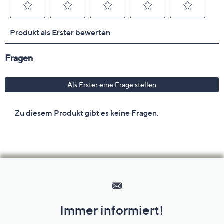
Hilfeseiten,
Service
und
Immer informiert!
Unternehmensinformationen