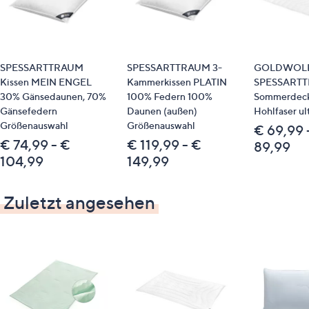
Identifikationsnummer
GTIN: 4033829473188
Bitte beachten
SPESSARTTRAUM
SPESSARTTRAUM 3-
GOLDWOLK
Kissen MEIN ENGEL
Kammerkissen PLATIN
SPESSART
Dieser Artikel ist nicht an einen Paketshop, eine
30% Gänsedaunen, 70%
100% Federn 100%
Sommerdeck
Packstation oder ins Ausland lieferbar.
Gänsefedern
Daunen (außen)
Hohlfaser ult
Größenauswahl
Größenauswahl
€ 69,99 
€ 74,99 - €
€ 119,99 - €
89,99
Qualitätshinweise
104,99
149,99
DOWNPASS
Zuletzt angesehen
STANDARD 100 by OEKO-TEX®