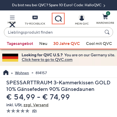
Du bist neu bei QVC? Spare 10 Euro! Code: HalloQVC
Zum
Hauptinhalt
springen
0
MENÜ
WARENKORB
TV-RÜCKBLICK
MEIN QVC
Lieblingsprodukt
finden
Wenn
Tagesangebot
Neu
30 Jahre QVC
Cool mit QVC
Vorschläge
verfügbar
sind,
verwenden
Sie
Wohnen
814157
die
SPESSARTTRAUM 3-Kammerkissen GOLD
Pfeiltasten
10% Gänsefedern 90% Gänsedaunen
nach
€ 54,99 - € 74,99
oben
und
inkl. USt,
zzgl. Versand
nach
(0)
Bisher
unten