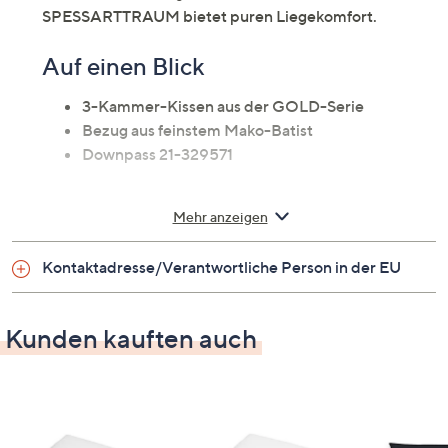
SPESSARTTRAUM bietet puren Liegekomfort.
Auf einen Blick
3-Kammer-Kissen aus der GOLD-Serie
Bezug aus feinstem Mako-Batist
Downpass 21-329571
Zur Auswahl
Mehr anzeigen
ca. 40 x 40 cm, 40 g außen/240 g innen
Kontaktadresse/Verantwortliche Person in der EU
ca. 40 x 60 cm, 60 g außen/360 g innen
ca. 50 x 50 cm, 70 g außen/400 g innen
ca. 60 x 60 cm, 120 g außen/460 g innen
Kunden kauften auch
Material
Bezug: 100 % Baumwolle
Füllung: 90 % Gänsedaunen, 10 % Gänsefedern