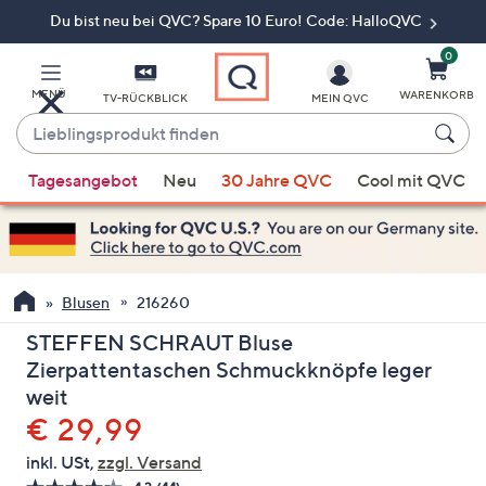
Du bist neu bei QVC? Spare 10 Euro! Code: HalloQVC
Zum
Hauptinhalt
springen
0
MENÜ
WARENKORB
TV-RÜCKBLICK
MEIN QVC
Lieblingsprodukt
finden
Wenn
Tagesangebot
Neu
30 Jahre QVC
Cool mit QVC
Vorschläge
verfügbar
sind,
verwenden
Sie
Blusen
216260
die
STEFFEN SCHRAUT Bluse
Pfeiltasten
Zierpattentaschen Schmuckknöpfe leger
nach
weit
oben
Gelöscht
€ 29,99
und
nach
inkl. USt,
zzgl. Versand
unten