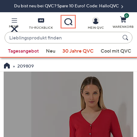
Du bist neu bei QVC? Spare 10 Euro! Code: HalloQVC
Zum
Hauptinhalt
springen
0
MENÜ
WARENKORB
TV-RÜCKBLICK
MEIN QVC
Lieblingsprodukt
finden
Wenn
Tagesangebot
Neu
30 Jahre QVC
Cool mit QVC
Vorschläge
verfügbar
209809
sind,
verwenden
Sie
die
Pfeiltasten
nach
oben
und
nach
unten