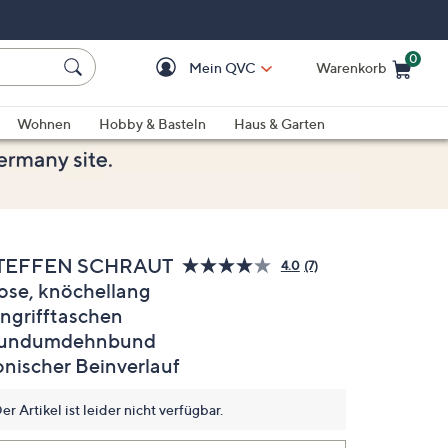
0
Mein QVC
Warenkorb
Einkaufswagen ist le
Wohnen
Hobby & Basteln
Haus & Garten
TEFFEN SCHRAUT
4.0
(7)
7
ose, knöchellang
Bewertungen
lesen.
ingrifftaschen
Link
auf
undumdehnbund
derselben
onischer Beinverlauf
Seite.
er Artikel ist leider nicht verfügbar.