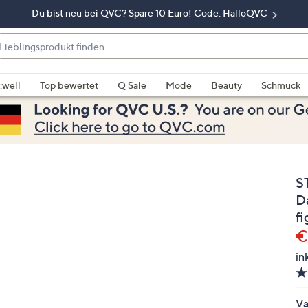
Du bist neu bei QVC? Spare 10 Euro! Code: HalloQVC
eblingsprodukt
nden
enn
rschläge
:well
Top bewertet
Q Sale
Mode
Beauty
Schmuck
rfügbar
nd,
erwenden
e
e
S
eiltasten
ach
D
ben
f
nd
G
€
ach
in
nten
der
ischen
Va