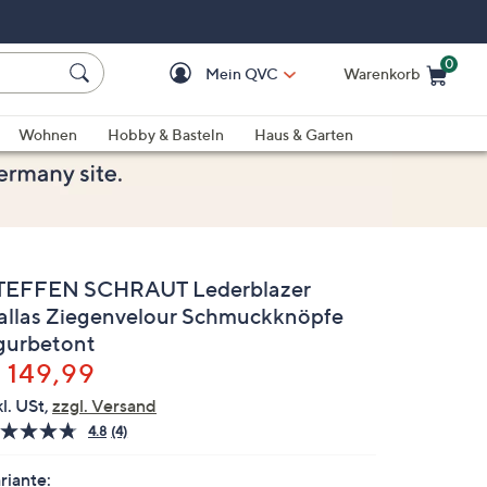
0
Mein QVC
Warenkorb
Einkaufswagen ist le
Wohnen
Hobby & Basteln
Haus & Garten
TEFFEN SCHRAUT Lederblazer
allas Ziegenvelour Schmuckknöpfe
igurbetont
elöscht
 149,99
kl. USt,
zzgl. Versand
4.8
(4)
4
Bewertungen
lesen.
riante: