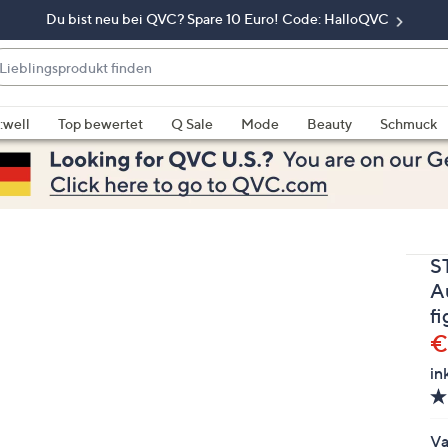
Du bist neu bei QVC? Spare 10 Euro! Code: HalloQVC
eblingsprodukt
nden
enn
rschläge
:well
Top bewertet
Q Sale
Mode
Beauty
Schmuck
rfügbar
nd,
erwenden
e
e
S
eiltasten
ach
A
ben
f
nd
G
€
ach
in
nten
der
ischen
Va