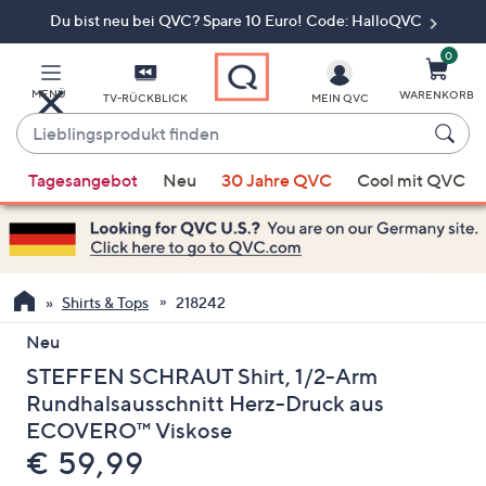
Du bist neu bei QVC? Spare 10 Euro! Code: HalloQVC
Zum
Hauptinhalt
springen
0
MENÜ
WARENKORB
TV-RÜCKBLICK
MEIN QVC
Lieblingsprodukt
finden
Wenn
Tagesangebot
Neu
30 Jahre QVC
Cool mit QVC
Vorschläge
verfügbar
sind,
verwenden
Sie
Shirts & Tops
218242
die
Neu
Pfeiltasten
STEFFEN SCHRAUT Shirt, 1/2-Arm
nach
oben
Rundhalsausschnitt Herz-Druck aus
und
ECOVERO™ Viskose
nach
Gelöscht
€ 59,99
unten