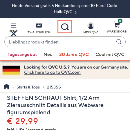
Heute Versand gratis & Neukunden sparen 10 Euro! Code:
Zum
Hauptinhalt
HalloQVC
springen
0
MENÜ
WARENKORB
TV-RÜCKBLICK
MEIN QVC
Lieblingsprodukt
finden
Wenn
Tagesangebot
Neu
30 Jahre QVC
Cool mit QVC
Vorschläge
verfügbar
sind,
verwenden
Sie
Shirts & Tops
215355
die
STEFFEN SCHRAUT Shirt, 1/2 Arm
Pfeiltasten
Zierausschnitt Detaills aus Webware
nach
figurumspielend
oben
Gelöscht
€ 29,99
und
nach
inkl. USt,
Versand gratis