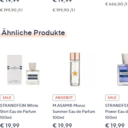
€ 666,00 /1 
€ 199,90 /1 l
€ 199,90 /1 l
Ähnliche Produkte
SALE
ANGEBOT
SALE
STRANDFEIN White
M.ASAM® Monoi
STRANDFEI
Shirt Eau de Parfum
Summer Eau de Parfum
Power Eau d
100ml
100ml
100ml
€ 19,99
€ 19,99
€ 19,99