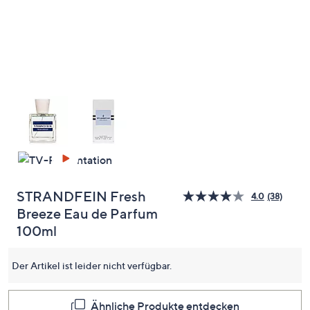
oder
wischen
Sie
auf
Touch-
Geräten
nach
links
bzw.
rechts,
um
diese
STRANDFEIN Fresh
4.0
(38)
38
anzuzeigen.
Breeze Eau de Parfum
Bewert
lesen.
100ml
Link
auf
derselb
Der Artikel ist leider nicht verfügbar.
Seite.
Ähnliche Produkte entdecken