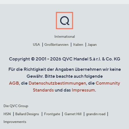
International
USA
Großbritannien
Italien
Japan
Copyright © 2001 - 2026 QVC Handel S.à r.l. & Co. KG
Für die Richtigkeit der Angaben übernehmen wir keine
Gewähr. Bitte beachte auch folgende
AGB
, die
Datenschutzbestimmungen
, die
Community
Standards
und das
Impressum
.
Die QVC Group
HSN
Ballard Designs
Frontgate
Garnet Hill
grandin road
Improvements