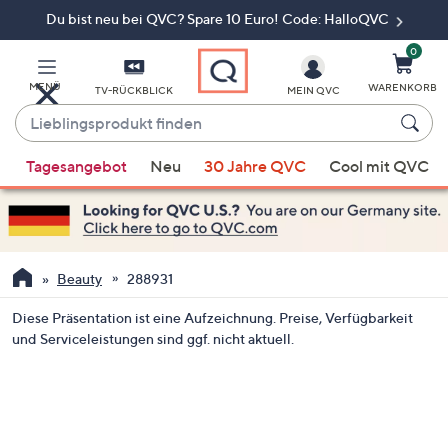
Du bist neu bei QVC? Spare 10 Euro! Code: HalloQVC
Zum
Hauptinhalt
springen
0
MENÜ
WARENKORB
TV-RÜCKBLICK
MEIN QVC
Lieblingsprodukt
finden
Wenn
Tagesangebot
Neu
30 Jahre QVC
Cool mit QVC
Vorschläge
verfügbar
sind,
verwenden
Sie
Beauty
288931
die
Diese Präsentation ist eine Aufzeichnung. Preise, Verfügbarkeit
Pfeiltasten
und Serviceleistungen sind ggf. nicht aktuell.
nach
oben
und
nach
unten