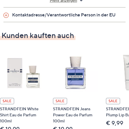
Mehr anzeigen
Fresh Breeze Eau de Parfum, 100 ml
Kontaktadresse/Verantwortliche Person in der EU
Auf einen Blick
Kopfnote: rosa Pfeffer, Salty Skin Akkord
Kunden kauften auch
Herznote: Jasmin, Veilchen, aquatischer Akkord
Fondnote: Vanille, Zedernholz, Sandelholz
Anwendung
Sprühe das Eau de Parfum auf die Pulsstellen
(Hals, Schläfen, Arme)
SALE
SALE
SALE
STRANDFEIN White
STRANDFEIN Jeans
STRANDFEI
Shirt Eau de Parfum
Power Eau de Parfum
Plump Lip B
100ml
100ml
€ 9,99
€ 19,99
€ 19,99