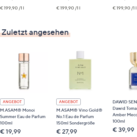
€ 199,90 /1 l
€ 199,90 /1 l
€ 199,90 /1 l
Zuletzt angesehen
DAWID SEN
ANGEBOT
ANGEBOT
Dawid Toma
M.ASAM® Monoi
M.ASAM® Vino Gold®
Amber Mec
Summer Eau de Parfum
No.1 Eau de Parfum
100ml
100ml
150ml Sondergröße
€ 39,99
€ 19,99
€ 27,99