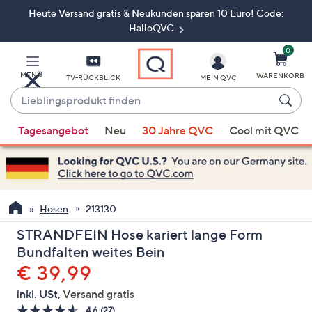
Heute Versand gratis & Neukunden sparen 10 Euro! Code:
Zum
Hauptinhalt
HalloQVC
springen
0
MENÜ
WARENKORB
TV-RÜCKBLICK
MEIN QVC
Lieblingsprodukt
finden
Wenn
Tagesangebot
Neu
30 Jahre QVC
Cool mit QVC
Vorschläge
verfügbar
sind,
verwenden
Sie
Hosen
213130
die
STRANDFEIN Hose kariert lange Form
Pfeiltasten
Bundfalten weites Bein
nach
Gelöscht
€ 39,99
oben
und
inkl. USt,
Versand gratis
nach
4.6
(27)