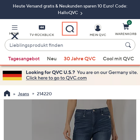
Heute Versand gratis & Neukunden sparen 10 Euro! Code:
Zum
Hauptinhalt
HalloQVC
springen
0
MENÜ
WARENKORB
TV-RÜCKBLICK
MEIN QVC
Lieblingsprodukt
finden
Wenn
Tagesangebot
Neu
30 Jahre QVC
Cool mit QVC
Vorschläge
verfügbar
sind,
verwenden
Sie
Jeans
214220
die
Pfeiltasten
nach
oben
und
nach