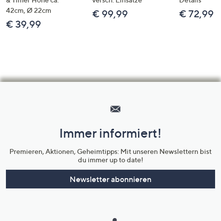
42cm, Ø 22cm
€ 99,99
€ 72,99
€ 39,99
Hilfeseiten,
Service
und
Immer informiert!
Unternehmensinformationen
Premieren, Aktionen, Geheimtipps: Mit unseren Newslettern bist
du immer up to date!
Newsletter abonnieren