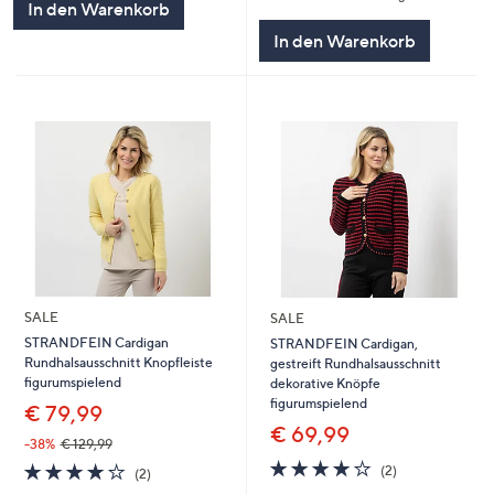
In den Warenkorb
In den Warenkorb
SALE
SALE
STRANDFEIN Cardigan
STRANDFEIN Cardigan,
Rundhalsausschnitt Knopfleiste
gestreift Rundhalsausschnitt
figurumspielend
dekorative Knöpfe
figurumspielend
€ 79,99
€ 69,99
-38%
€ 129,99
4.0
2
4.0
2
(2)
(2)
von
Bewertungen
von
Bewertungen