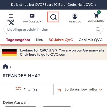
Du bist neu bei QVC? Spare 10 Euro! Code: HalloQVC
Zum
Hauptinhalt
springen
0
MENÜ
WARENKORB
TV-RÜCKBLICK
MEIN QVC
Lieblingsprodukt
finden
Wenn
Tagesangebot
Neu
30 Jahre QVC
Cool mit QVC
Vorschläge
verfügbar
sind,
verwenden
Sie
die
STRANDFEIN - 42
Pfeiltasten
nach
oben
Sortieren:
Top-Treffer
Filter
(6)
und
nach
Deine Auswahl:
unten