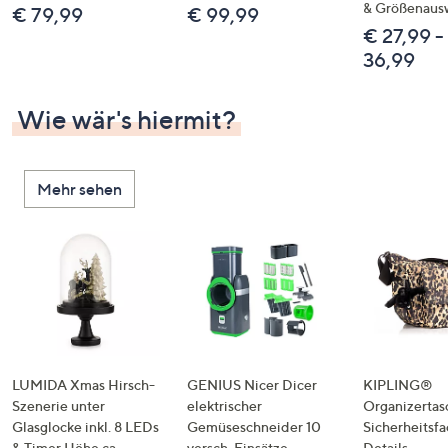
& Größenaus
€ 79,99
€ 99,99
€ 27,99 -
36,99
Wie wär's hiermit?
Mehr sehen
LUMIDA Xmas Hirsch-
GENIUS Nicer Dicer
KIPLING®
Szenerie unter
elektrischer
Organizertas
Glasglocke inkl. 8 LEDs
Gemüseschneider 10
Sicherheitsf
& Timer Höhe ca.
versch. Einsätze
Details