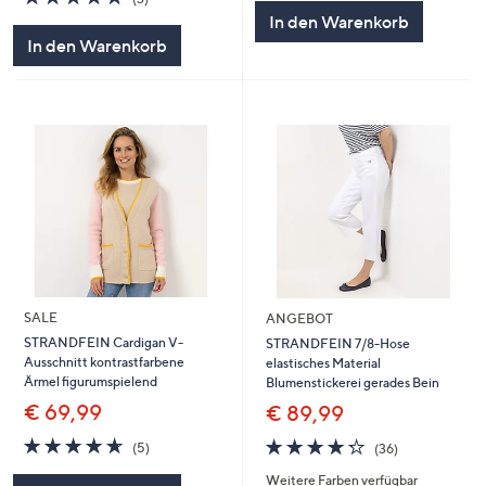
5
von
Bewertungen
In den Warenkorb
5
In den Warenkorb
SALE
ANGEBOT
STRANDFEIN Cardigan V-
STRANDFEIN 7/8-Hose
Ausschnitt kontrastfarbene
elastisches Material
Ärmel figurumspielend
Blumenstickerei gerades Bein
€ 69,99
€ 89,99
4.6
5
4.2
36
(5)
(36)
von
Bewertungen
von
Bewertungen
Weitere Farben verfügbar
5
5