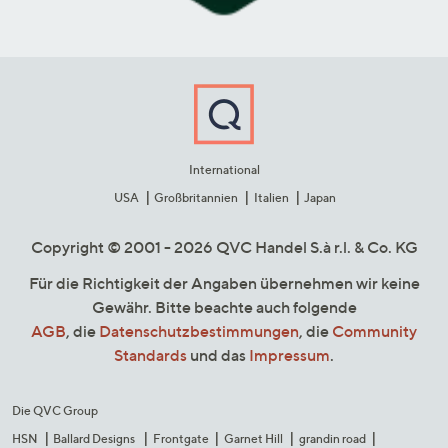
International
USA
Großbritannien
Italien
Japan
Copyright © 2001 - 2026 QVC Handel S.à r.l. & Co. KG
Für die Richtigkeit der Angaben übernehmen wir keine
Gewähr. Bitte beachte auch folgende
AGB
, die
Datenschutzbestimmungen
, die
Community
Standards
und das
Impressum
.
Die QVC Group
HSN
Ballard Designs
Frontgate
Garnet Hill
grandin road