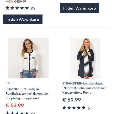
von
Bewertungen
-42%
€ 129,99
5
5.0
2
In den Warenkorb
(2)
von
Bewertungen
5
In den Warenkorb
SALE
STRANDFEIN Longcardigan,
1/1-Arm Rundhalsausschnitt mit
STRANDFEIN Cardigan
Kapuze offene Front
Rundhalsausschnitt dekorative
Knöpfe figurumspielend
€ 59,99
€ 53,99
5.0
2
(2)
von
Bewertungen
5.0
3
(3)