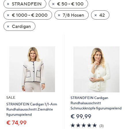
STRANDFEIN
€ 50 - € 100
oder
wischen
€ 1000 - € 2000
7/8 Hosen
42
Sie
auf
Cardigan
Touch-
Geräten
nach
links
bzw.
rechts,
um
diese
anzuzeigen.
SALE
STRANDFEIN Cardigan
Rundhalsausschnitt
STRANDFEIN Cardigan 1/1-Arm
Schmuckknöpfe figurumspielend
Rundhalsausschnitt Ziernähte
figurumspielend
€ 99,99
€ 74,99
5.0
3
(3)