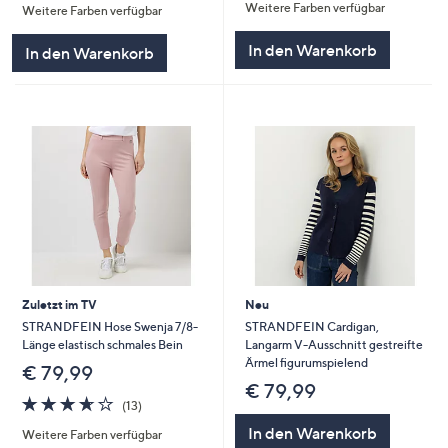
Weitere Farben verfügbar
5
Weitere Farben verfügbar
5
In den Warenkorb
In den Warenkorb
Zuletzt im TV
Neu
STRANDFEIN Hose Swenja 7/8-
STRANDFEIN Cardigan,
Länge elastisch schmales Bein
Langarm V-Ausschnitt gestreifte
Ärmel figurumspielend
€ 79,99
€ 79,99
3.6
13
(13)
von
Bewertungen
In den Warenkorb
Weitere Farben verfügbar
5