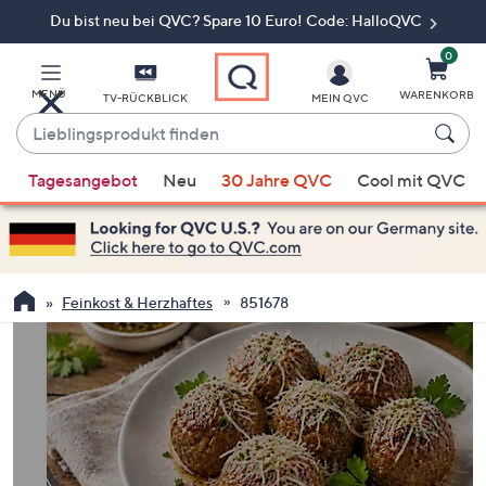
Du bist neu bei QVC? Spare 10 Euro! Code: HalloQVC
Zum
Hauptinhalt
springen
0
MENÜ
WARENKORB
TV-RÜCKBLICK
MEIN QVC
Lieblingsprodukt
finden
Wenn
Tagesangebot
Neu
30 Jahre QVC
Cool mit QVC
Vorschläge
verfügbar
sind,
verwenden
Sie
Feinkost & Herzhaftes
851678
die
Pfeiltasten
nach
oben
und
nach
unten