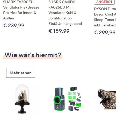
SHARK FA300EU
SHARK ChillPill
ANGEBOT
Ventilator FlexBreeze
FA025EU Mini
DYSON Turmv
Pro Mist für Innen-&
Ventilator Kühl &
Dyson Cool 
Außen
Sprühfunktion
Sleep-Timer 
Etui&Umhängeband
€ 239,99
inkl. Fernbe
€ 159,99
€ 299,99
Wie wär's hiermit?
Mehr sehen