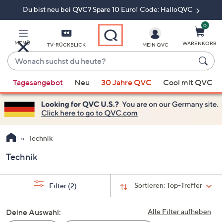
Du bist neu bei QVC? Spare 10 Euro! Code: HalloQVC
Zum
Hauptinhalt
springen
0
MENÜ
WARENKORB
TV-RÜCKBLICK
MEIN QVC
Wonach
suchst
Wenn
du
Tagesangebot
Neu
30 Jahre QVC
Cool mit QVC
Vorschläge
heute?
verfügbar
sind,
verwenden
Sie
Technik
die
Technik
Pfeiltasten
nach
oben
Sortieren:
Top-Treffer
Filter
(2)
und
nach
Deine Auswahl:
Alle Filter aufheben
unten