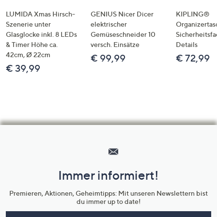
LUMIDA Xmas Hirsch-
GENIUS Nicer Dicer
KIPLING®
Szenerie unter
elektrischer
Organizertas
Glasglocke inkl. 8 LEDs
Gemüseschneider 10
Sicherheitsf
& Timer Höhe ca.
versch. Einsätze
Details
42cm, Ø 22cm
€ 99,99
€ 72,99
€ 39,99
Hilfeseiten,
Service
und
Immer informiert!
Unternehmensinformationen
Premieren, Aktionen, Geheimtipps: Mit unseren Newslettern bist
du immer up to date!