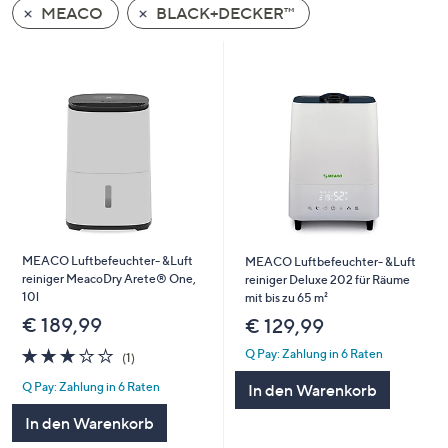
MEACO
BLACK+DECKER™
oder
wischen
Sie
auf
Touch-
Geräten
nach
links
bzw.
rechts,
um
MEACO Luftbefeuchter- &Luft
MEACO Luftbefeuchter- &Luft
reiniger MeacoDry Arete® One,
diese
reiniger Deluxe 202 für Räume
10l
mit bis zu 65 m²
anzuzeigen.
€ 189,99
€ 129,99
3.0
1
Q Pay: Zahlung in 6 Raten
(1)
von
Bewertungen
Q Pay: Zahlung in 6 Raten
In den Warenkorb
5
In den Warenkorb