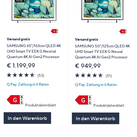
Versand gratis
Versand gratis
SAMSUNG 65"/163cm QLED 4K
SAMSUNG 50"/125cm QLED 4K
UHD Smart TV EEK G Neutral
UHD Smart TV EEK G Neural
Quantum 4K AI Gen2 Processor
Quantum 4K AI Gen2 Processor
€ 1.199,99
€ 949,99
4.5
53
4.5
51
(53)
(51)
von
Bewertungen
von
Bewertungen
Q Pay: Zahlung in 6 Raten
Q Pay: Zahlung in 6 Raten
5
5
Produktdatenblatt
Produktdatenblatt
In den Warenkorb
In den Warenkorb