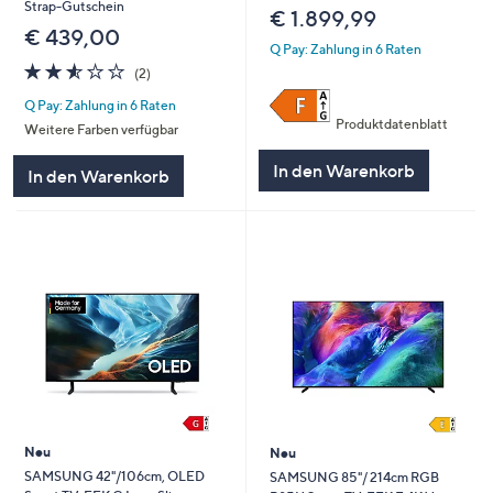
Strap-Gutschein
€ 1.899,99
€ 439,00
Q Pay: Zahlung in 6 Raten
2.5
2
(2)
von
Bewertungen
Q Pay: Zahlung in 6 Raten
5
Produktdatenblatt
Weitere Farben verfügbar
In den Warenkorb
In den Warenkorb
Neu
Neu
SAMSUNG 42"/106cm, OLED
SAMSUNG 85"/ 214cm RGB