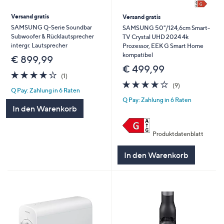
Versand gratis
Versand gratis
SAMSUNG Q-Serie Soundbar
SAMSUNG 50"/124,6cm Smart-
Subwoofer & Rücklautsprecher
TV Crystal UHD 2024 4k
intergr. Lautsprecher
Prozessor, EEK G Smart Home
kompatibel
€ 899,99
€ 499,99
4.0
1
(1)
von
Bewertungen
4.0
9
(9)
Q Pay: Zahlung in 6 Raten
5
von
Bewertungen
Q Pay: Zahlung in 6 Raten
5
In den Warenkorb
Produktdatenblatt
In den Warenkorb