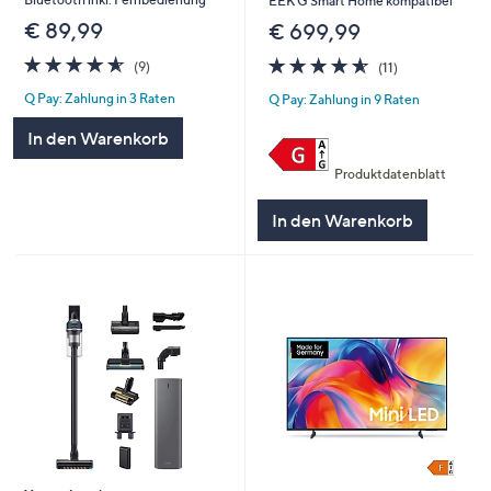
EEK G Smart Home kompatibel
€ 89,99
€ 699,99
4.6
9
4.5
11
(9)
(11)
von
Bewertungen
von
Bewertungen
Q Pay: Zahlung in 3 Raten
Q Pay: Zahlung in 9 Raten
5
5
In den Warenkorb
Produktdatenblatt
In den Warenkorb