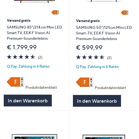
Versand gratis
Versand gratis
SAMSUNG 85"/214 cm Mini LED
SAMSUNG 50"/125cm MIni LED
Smart TV, EEK F Vision AI
Smart-TV, EEK F Vision AI
Premium-Sounderlebnis
Premium-Sounderlebnis
€ 1.799,99
€ 599,99
4.5
2
4.5
2
(2)
(2)
von
Bewertungen
von
Bewertungen
Q Pay: Zahlung in 6 Raten
Q Pay: Zahlung in 6 Raten
5
5
Produktdatenblatt
Produktdatenblatt
In den Warenkorb
In den Warenkorb