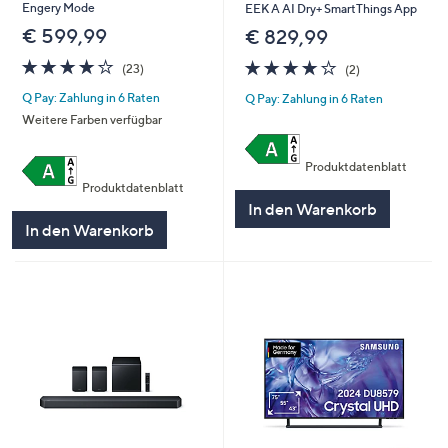
Engery Mode
EEK A AI Dry+ SmartThings App
€ 599,99
€ 829,99
4.0
23
4.0
2
(23)
(2)
von
Bewertungen
von
Bewertungen
Q Pay: Zahlung in 6 Raten
Q Pay: Zahlung in 6 Raten
5
5
Weitere Farben verfügbar
Produktdatenblatt
Produktdatenblatt
In den Warenkorb
In den Warenkorb