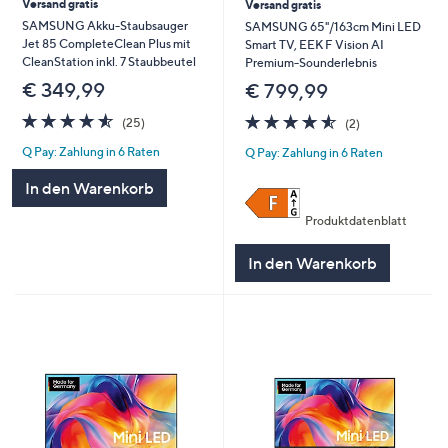
Versand gratis
Versand gratis
SAMSUNG Akku-Staubsauger
SAMSUNG 65"/163cm Mini LED
Jet 85 CompleteClean Plus mit
Smart TV, EEK F Vision AI
CleanStation inkl. 7 Staubbeutel
Premium-Sounderlebnis
€ 349,99
€ 799,99
4.5
25
4.5
2
(25)
(2)
von
Bewertungen
von
Bewertungen
Q Pay: Zahlung in 6 Raten
Q Pay: Zahlung in 6 Raten
5
5
In den Warenkorb
Produktdatenblatt
In den Warenkorb