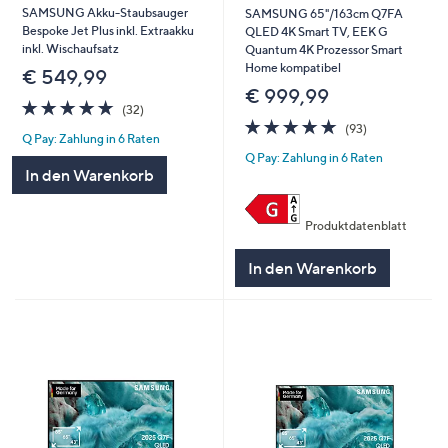
SAMSUNG Akku-Staubsauger
SAMSUNG 65"/163cm Q7FA
Bespoke Jet Plus inkl. Extraakku
QLED 4K Smart TV, EEK G
inkl. Wischaufsatz
Quantum 4K Prozessor Smart
Home kompatibel
€ 549,99
€ 999,99
4.7
32
(32)
von
Bewertungen
4.7
93
(93)
Q Pay: Zahlung in 6 Raten
5
von
Bewertungen
Q Pay: Zahlung in 6 Raten
5
In den Warenkorb
Produktdatenblatt
In den Warenkorb