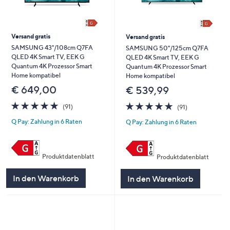
Versand gratis
Versand gratis
SAMSUNG 43"/108cm Q7FA
SAMSUNG 50"/125cm Q7FA
QLED 4K Smart TV, EEK G
QLED 4K Smart TV, EEK G
Quantum 4K Prozessor Smart
Quantum 4K Prozessor Smart
Home kompatibel
Home kompatibel
€ 649,00
€ 539,99
4.7
91
4.7
91
(91)
(91)
von
Bewertungen
von
Bewertungen
Q Pay: Zahlung in 6 Raten
Q Pay: Zahlung in 6 Raten
5
5
Produktdatenblatt
Produktdatenblatt
In den Warenkorb
In den Warenkorb