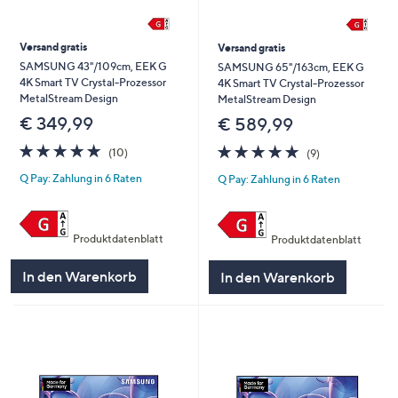
Versand gratis
Versand gratis
SAMSUNG 43"/109cm, EEK G
SAMSUNG 65"/163cm, EEK G
4K Smart TV Crystal‑Prozessor
4K Smart TV Crystal‑Prozessor
MetalStream Design
MetalStream Design
€ 349,99
€ 589,99
4.9
10
4.9
9
(10)
(9)
von
Bewertungen
von
Bewertungen
Q Pay: Zahlung in 6 Raten
Q Pay: Zahlung in 6 Raten
5
5
Produktdatenblatt
Produktdatenblatt
In den Warenkorb
In den Warenkorb