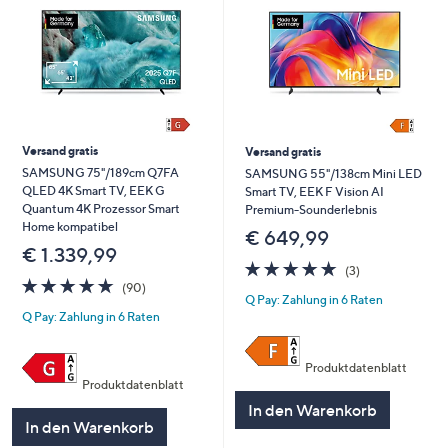
Versand gratis
Versand gratis
SAMSUNG 75"/189cm Q7FA
SAMSUNG 55"/138cm Mini LED
QLED 4K Smart TV, EEK G
Smart TV, EEK F Vision AI
Quantum 4K Prozessor Smart
Premium-Sounderlebnis
Home kompatibel
€ 649,99
€ 1.339,99
4.7
3
(3)
4.7
90
von
Bewertungen
(90)
Q Pay: Zahlung in 6 Raten
von
Bewertungen
5
Q Pay: Zahlung in 6 Raten
5
Produktdatenblatt
Produktdatenblatt
In den Warenkorb
In den Warenkorb