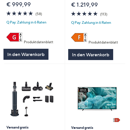
€ 999,99
€ 1.219,99
4.8
58
4.8
113
(58)
(113)
von
Bewertungen
von
Bewertungen
Q Pay: Zahlung in 6 Raten
Q Pay: Zahlung in 6 Raten
5
5
Produktdatenblatt
Produktdatenblatt
In den Warenkorb
In den Warenkorb
Versand gratis
Versand gratis