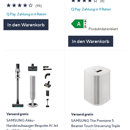
(8)
4.3
96
von
Bewertungen
(96)
Q Pay: Zahlung in 9 Raten
von
Bewertungen
5
Q Pay: Zahlung in 6 Raten
5
In den Warenkorb
Produktdatenblatt
In den Warenkorb
Versand gratis
Versand gratis
SAMSUNG Akku-
SAMSUNG The Premiere 5
Handstaubsauger Bespoke AI Jet
Beamer Touch Steuerung Triple