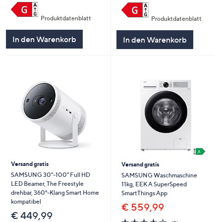
Produktdatenblatt
Produktdatenblatt
In den Warenkorb
In den Warenkorb
Versand gratis
Versand gratis
SAMSUNG 30"-100" Full HD
SAMSUNG Waschmaschine
LED Beamer, The Freestyle
11kg, EEK A SuperSpeed
drehbar, 360°-Klang Smart Home
SmartThings App
kompatibel
€ 559,99
€ 449,99
4.1
8