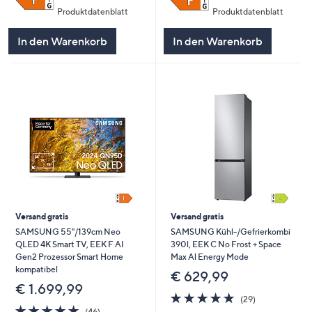
Produktdatenblatt
Produktdatenblatt
In den Warenkorb
In den Warenkorb
Versand gratis
Versand gratis
SAMSUNG 55"/139cm Neo
SAMSUNG Kühl-/Gefrierkombi
QLED 4K Smart TV, EEK F AI
390l, EEK C No Frost + Space
Gen2 Prozessor Smart Home
Max Al Energy Mode
kompatibel
€ 629,99
€ 1.699,99
4.7
29
(29)
4.7
46
von
Bewertungen
(46)