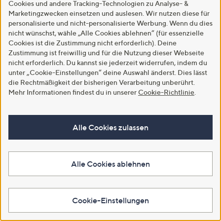
Cookies und andere Tracking-Technologien zu Analyse- &
Marketingzwecken einsetzen und auslesen. Wir nutzen diese für
Ausgewählt für dich
personalisierte und nicht-personalisierte Werbung. Wenn du dies
nicht wünschst, wähle „Alle Cookies ablehnen“ (für essenzielle
Cookies ist die Zustimmung nicht erforderlich). Deine
Zustimmung ist freiwillig und für die Nutzung dieser Webseite
Mehr sehen
nicht erforderlich. Du kannst sie jederzeit widerrufen, indem du
unter „Cookie-Einstellungen“ deine Auswahl änderst. Dies lässt
die Rechtmäßigkeit der bisherigen Verarbeitung unberührt.
Mehr Informationen findest du in unserer
Cookie-Richtlinie
.
Alle Cookies zulassen
SHARK FA300EU
SHARK ChillPill
DYSON Akku
Ventilator FlexBreeze
FA025EU Mini
Staubsauger 
Alle Cookies ablehnen
Pro Mist für Innen-&
Ventilator Kühl &
Detect Slim 
Außen
Sprühfunktion
inkl. V12 Flo
Etui&Umhängeband
zu 60min Lau
€ 239,99
Cookie-Einstellungen
€ 159,99
€ 729,99