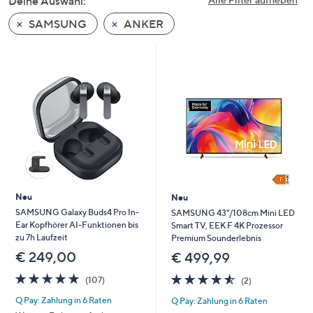
Deine Auswahl:
unten
SAMSUNG
ANKER
oder
wischen
Sie
auf
Touch-
Geräten
nach
links
bzw.
rechts,
um
Neu
Neu
diese
SAMSUNG Galaxy Buds4 Pro In-
SAMSUNG 43"/108cm Mini LED
Ear Kopfhörer AI-Funktionen bis
Smart TV, EEK F 4K Prozessor
anzuzeigen.
zu 7h Laufzeit
Premium Sounderlebnis
€ 249,00
€ 499,99
4.8
107
4.5
2
(107)
(2)
von
Bewertungen
von
Bewertungen
Q Pay: Zahlung in 6 Raten
Q Pay: Zahlung in 6 Raten
5
5