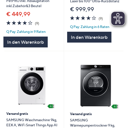
PetPRO inkl. Absaugstation
Laser bis 100" Ultra-Kurzdistanz
inkl.Zubehör&3 Beutel
€ 999,99
€ 449,99
4.1
9
(9)
4.1
9
von
Bewertungen
(9)
Q Pay: Zahlung in 6 Raten
von
Bewertungen
5
Q Pay: Zahlung in 9 Raten
5
In den Warenkorb
In den Warenkorb
Versand gratis
Versand gratis
SAMSUNG Waschmaschine 9kg,
SAMSUNG
EEK A, WiFi Smart Things App AI
Wärmepumpentrockner 9 kg,