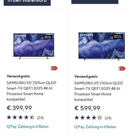
Versand gratis
Versand gratis
SAMSUNG 50"/125cm QLED
SAMSUNG 65"/163cm QLED
Smart-TV QEF1 2025 4K AI
Smart-TV QEF1 2025 4K AI
Prozessor Smart Home
Prozessor Smart Home
kompatibel
kompatibel
€ 399,99
€ 599,99
4.4
24
4.3
24
(24)
(24)
von
Bewertungen
von
Bewertungen
Q Pay: Zahlung in 6 Raten
Q Pay: Zahlung in 6 Raten
5
5