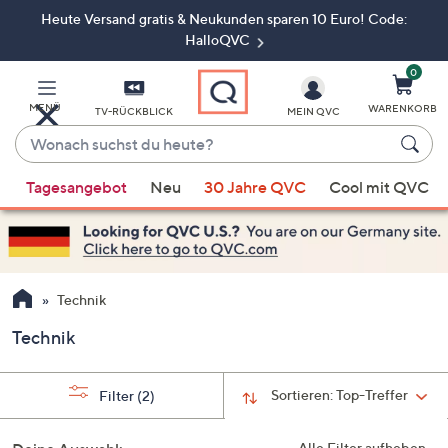
Heute Versand gratis & Neukunden sparen 10 Euro! Code:
Zum
Hauptinhalt
HalloQVC
springen
0
MENÜ
WARENKORB
TV-RÜCKBLICK
MEIN QVC
Wonach
suchst
Wenn
du
Tagesangebot
Neu
30 Jahre QVC
Cool mit QVC
Vorschläge
heute?
verfügbar
sind,
verwenden
Sie
Technik
die
Technik
Pfeiltasten
nach
oben
Sortieren:
Top-Treffer
Filter
(2)
und
nach
Alle Filter aufheben