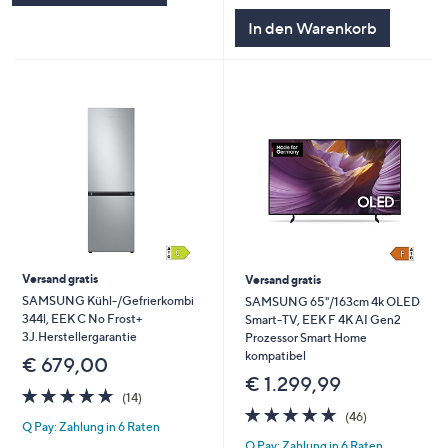
In den Warenkorb
Versand gratis
Versand gratis
SAMSUNG Kühl-/Gefrierkombi
SAMSUNG 65"/163cm 4k OLED
344l, EEK C No Frost+
Smart-TV, EEK F 4K AI Gen2
3J.Herstellergarantie
Prozessor Smart Home
kompatibel
€ 679,00
€ 1.299,99
4.9
14
(14)
von
Bewertungen
4.8
46
(46)
Q Pay: Zahlung in 6 Raten
5
von
Bewertungen
Q Pay: Zahlung in 6 Raten
5