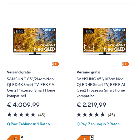
Versand gratis
Versand gratis
SAMSUNG 85"/214cm Neo
SAMSUNG 65"/163cm Neo
QLED 4K Smart TV, EEK F AI
QLED 4K Smart TV, EEK F AI
Gen2 Prozessor Smart Home
Gen2 Prozessor Smart Home
kompatibel
kompatibel
€ 4.009,99
€ 2.219,99
4.7
45
4.7
45
(45)
(45)
von
Bewertungen
von
Bewertungen
Q Pay: Zahlung in 9 Raten
Q Pay: Zahlung in 9 Raten
5
5