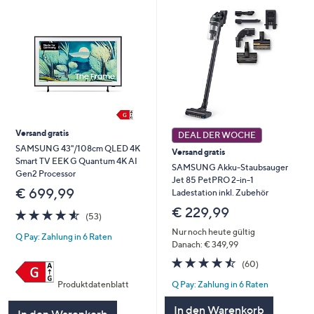
Versand gratis
DEAL DER WOCHE
SAMSUNG 43"/108cm QLED 4K
Versand gratis
Smart TV EEK G Quantum 4K AI
SAMSUNG Akku-Staubsauger
Gen2 Processor
Jet 85 PetPRO 2-in-1
€ 699,99
Ladestation inkl. Zubehör
€ 229,99
4.5
53
(53)
von
Bewertungen
Nur noch heute gültig
Q Pay: Zahlung in 6 Raten
5
Danach: € 349,99
4.4
60
(60)
von
Bewertungen
Q Pay: Zahlung in 6 Raten
Produktdatenblatt
5
In den Warenkorb
In den Warenkorb