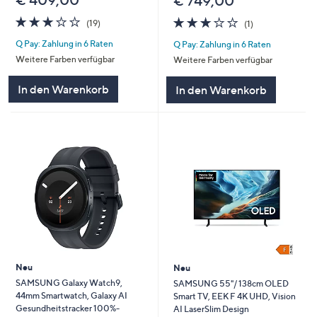
€ 409,00
€ 749,00
3.0
19
3.0
1
(19)
(1)
von
Bewertungen
von
Bewertungen
Q Pay: Zahlung in 6 Raten
Q Pay: Zahlung in 6 Raten
5
5
Weitere Farben verfügbar
Weitere Farben verfügbar
In den Warenkorb
In den Warenkorb
Neu
Neu
SAMSUNG Galaxy Watch9,
SAMSUNG 55"/ 138cm OLED
44mm Smartwatch, Galaxy AI
Smart TV, EEK F 4K UHD, Vision
Gesundheitstracker 100%-
AI LaserSlim Design