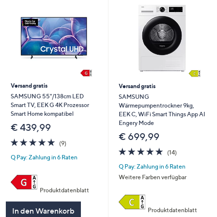
Versand gratis
Versand gratis
SAMSUNG 55"/138cm LED
SAMSUNG
Smart TV, EEK G 4K Prozessor
Wärmepumpentrockner 9kg,
Smart Home kompatibel
EEK C, WiFi Smart Things App AI
Engery Mode
€ 439,99
€ 699,99
4.9
9
(9)
von
Bewertungen
4.9
14
(14)
Q Pay: Zahlung in 6 Raten
5
von
Bewertungen
Q Pay: Zahlung in 6 Raten
5
Weitere Farben verfügbar
Produktdatenblatt
In den Warenkorb
Produktdatenblatt