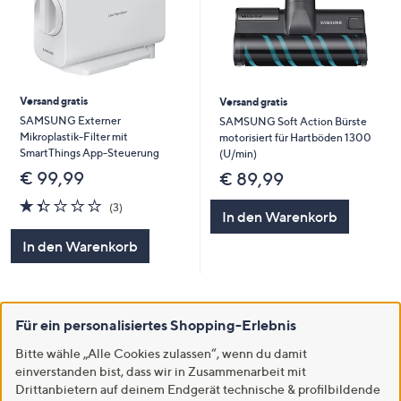
Versand gratis
Versand gratis
SAMSUNG Externer
SAMSUNG Soft Action Bürste
Mikroplastik-Filter mit
motorisiert für Hartböden 1300
SmartThings App-Steuerung
(U/min)
€ 99,99
€ 89,99
1.3
3
(3)
In den Warenkorb
von
Bewertungen
5
In den Warenkorb
Für ein personalisiertes Shopping-Erlebnis
1
Bitte wähle „Alle Cookies zulassen“, wenn du damit
einverstanden bist, dass wir in Zusammenarbeit mit
Drittanbietern auf deinem Endgerät technische & profilbildende