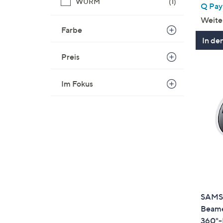
WURM
(1)
Q Pay:
Weite
Farbe
In de
Preis
Im Fokus
SAMSU
Beamer
360°-