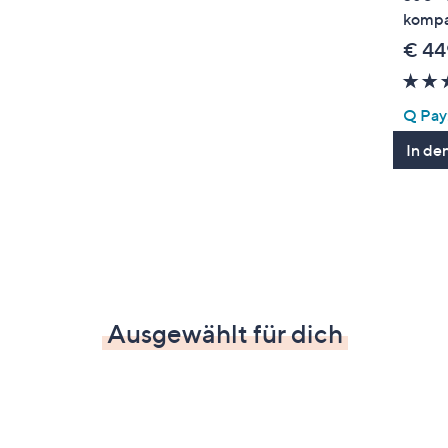
kompa
€ 44
Q Pay:
In de
Ausgewählt für dich