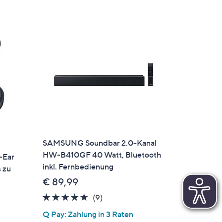
SAMSUNG Soundbar 2.0-Kanal
HW-B410GF 40 Watt, Bluetooth
-Ear
inkl. Fernbedienung
 zu
€ 89,99
4.6
9
(9)
von
Bewertungen
Q Pay: Zahlung in 3 Raten
5