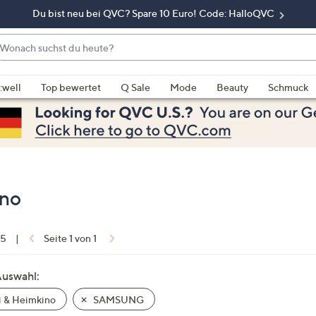
Du bist neu bei QVC? Spare 10 Euro! Code: HalloQVC
onach
chst
enn
u
rschläge
:well
Top bewertet
Q Sale
Mode
Beauty
Schmuck
eute?
rfügbar
nd,
erwenden
e
e
eiltasten
no
ach
ben
nd
 5
|
Seite 1 von 1
ach
nten
Auswahl:
der
 & Heimkino
SAMSUNG
ischen