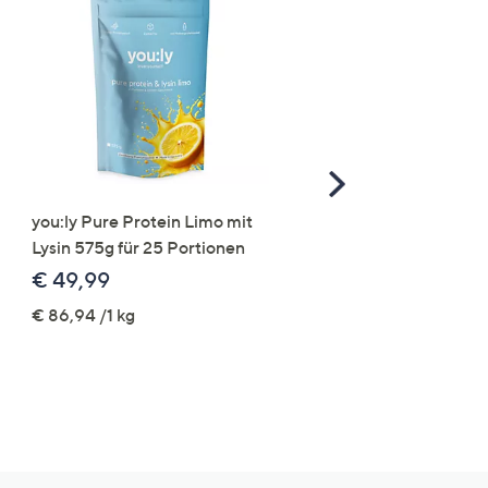
Scroll
Right
you:ly Pure Protein Limo mit
STRANDFEIN Punto-Ho
Lysin 575g für 25 Portionen
elastisch Rundumdehnb
Logo-Stickerei weites B
€ 49,99
€ 109,99
€ 86,94 /1 kg