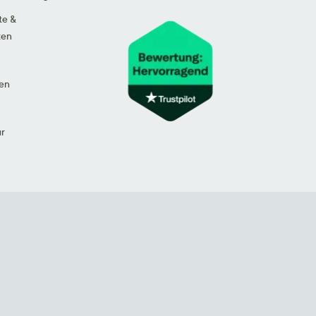
te &
ten
en
ur