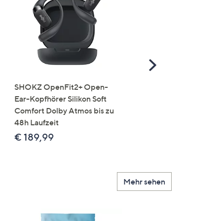
Scroll
Right
SHOKZ OpenFit2+ Open-
ANGEBOT
Ear-Kopfhörer Silikon Soft
SENNHEISER TV-Kopfh
Comfort Dolby Atmos bis zu
RS 5200 kabellos klarer
48h Laufzeit
Sound indiv. L/R-Lautstä
versch. Hörprofile
€ 189,99
€ 169,99
Mehr sehen