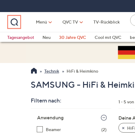
Zum
Hauptinhalt
springen
W
Menü
QVC TV
TV-Rückblick
su
W
d
Vo
Tagesangebot
Neu
30 Jahre QVC
Cool mit QVC
be
h
ve
QLINARISCH
Technik
si
v
Si
Technik
HiFi & Heimkino
di
Pf
SAMSUNG - HiFi & Heimki
n
o
Filtern nach:
u
1 - 5 von
n
Zur
u
Anwendung
Deine 
Produktliste
o
springen
HiFi
Beamer
(2)
w