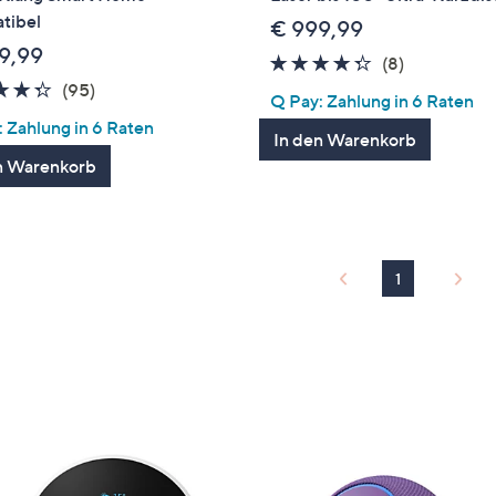
tibel
€ 999,99
9,99
4.2
8
(8)
4.3
95
von
Bewertung
(95)
Q Pay: Zahlung in 6 Raten
von
Bewertungen
5
 Zahlung in 6 Raten
In den Warenkorb
5
n Warenkorb
1