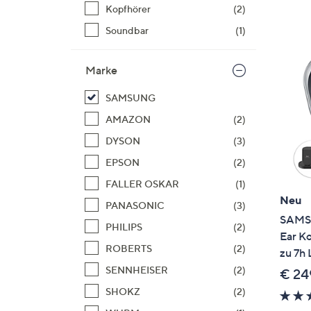
Si
Kopfhörer
(2)
au
Soundbar
(1)
T
G
Marke
n
li
SAMSUNG
b
AMAZON
(2)
re
u
DYSON
(3)
di
EPSON
(2)
an
FALLER OSKAR
(1)
Neu
PANASONIC
(3)
SAMSU
PHILIPS
(2)
Ear Ko
ROBERTS
(2)
zu 7h 
SENNHEISER
(2)
€ 24
SHOKZ
(2)