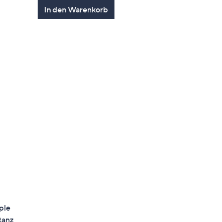
gen
In den Warenkorb
ple
tanz