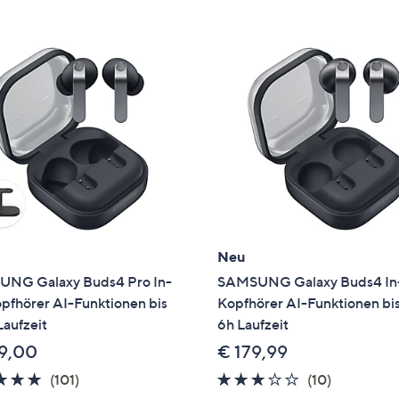
e
f
ouch-
eräten
ach
nks
zw.
chts,
m
ese
zuzeigen.
Neu
NG Galaxy Buds4 Pro In-
SAMSUNG Galaxy Buds4 In
pfhörer AI-Funktionen bis
Kopfhörer AI-Funktionen bis
Laufzeit
6h Laufzeit
9,00
€ 179,99
4.8
101
2.8
10
(101)
(10)