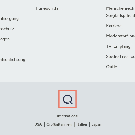
Für euch da
Menschenrech
Sorgfaltspflich
ntsorgung
Karriere
enschutz
Moderator*inn
ragen
TV-Empfang
Studio Live To
itschlichtung
Outlet
International
USA
Großbritannien
Italien
Japan