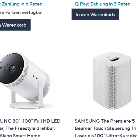
von
Bewertungen
von
Bewertun
 Zahlung in 6 Raten
Q Pay: Zahlung in 3 Raten
5
5
re Farben verfügbar
In den Warenkorb
n Warenkorb
NG 30"-100" Full HD LED
SAMSUNG The Premiere 5
, The Freestyle drehbar,
Beamer Touch Steuerung Tri
Klang Smart Home
Laser bis 100" Ultra-Kurzdis