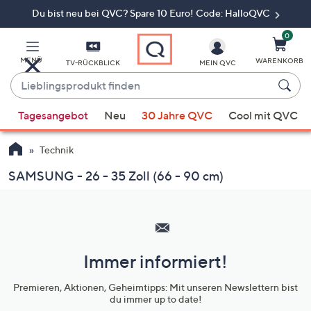
Du bist neu bei QVC? Spare 10 Euro! Code: HalloQVC
Zum
Hauptinhalt
springen
0
MENÜ
WARENKORB
TV-RÜCKBLICK
MEIN QVC
Lieblingsprodukt
finden
Wenn
Tagesangebot
Neu
30 Jahre QVC
Cool mit QVC
Vorschläge
verfügbar
Technik
sind,
verwenden
SAMSUNG - 26 - 35 Zoll (66 - 90 cm)
Sie
Hilfeseiten,
die
Service
Pfeiltasten
und
nach
oben
Immer informiert!
Unternehmensinformationen
und
Premieren, Aktionen, Geheimtipps: Mit unseren Newslettern bist
nach
du immer up to date!
unten