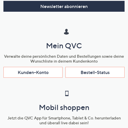
oder
Newsletter abonnieren
wischen
Sie
auf
Touch-
Geräten
Mein QVC
nach
links
Verwalte deine persönlichen Daten und Bestellungen sowie deine
bzw.
Wunschliste in deinem Kundenkonto
rechts,
Kunden-Konto
Bestell-Status
um
diese
anzuzeigen.
Mobil shoppen
Jetzt die QVC App für Smartphone, Tablet & Co. herunterladen
und überall live dabei sein!