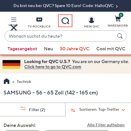
Du bist neu bei QVC? Spare 10 Euro! Code: HalloQVC
Zum
Hauptinhalt
springen
0
MENÜ
WARENKORB
TV-RÜCKBLICK
MEIN QVC
Wonach
suchst
Wenn
du
Tagesangebot
Neu
30 Jahre QVC
Cool mit QVC
Vorschläge
heute?
verfügbar
sind,
verwenden
Sie
Technik
die
SAMSUNG - 56 - 65 Zoll (142 - 165 cm)
Pfeiltasten
nach
oben
Sortieren:
Top-Treffer
Filter
(2)
und
nach
Deine Auswahl:
Alle Filter aufheben
unten