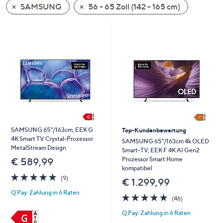
SAMSUNG
56 - 65 Zoll (142 - 165 cm)
oder
wischen
Sie
auf
Touch-
Geräten
nach
links
bzw.
rechts,
um
SAMSUNG 65"/163cm, EEK G
Top-Kundenbewertung
4K Smart TV Crystal‑Prozessor
diese
SAMSUNG 65"/163cm 4k OLED
MetalStream Design
Smart-TV, EEK F 4K AI Gen2
anzuzeigen.
Prozessor Smart Home
€ 589,99
kompatibel
4.9
9
(9)
€ 1.299,99
von
Bewertungen
Q Pay: Zahlung in 6 Raten
5
4.8
46
(46)
von
Bewertungen
Q Pay: Zahlung in 6 Raten
5