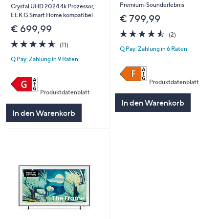
Premium-Sounderlebnis
Crystal UHD 2024 4k Prozessor,
EEK G Smart Home kompatibel
€ 799,99
€ 699,99
4.5
2
(2)
von
Bewertungen
4.5
11
(11)
Q Pay: Zahlung in 6 Raten
5
von
Bewertungen
Q Pay: Zahlung in 9 Raten
5
Produktdatenblatt
Produktdatenblatt
In den Warenkorb
In den Warenkorb