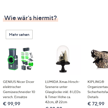
Wie wär's hiermit?
Mehr sehen
GENIUS Nicer Dicer
LUMIDA Xmas Hirsch-
KIPLING®
elektrischer
Szenerie unter
Organizertas
Gemüseschneider 10
Glasglocke inkl. 8 LEDs
Sicherheitsf
versch. Einsätze
& Timer Höhe ca.
Details
42cm, Ø 22cm
€ 99,99
€ 72,99