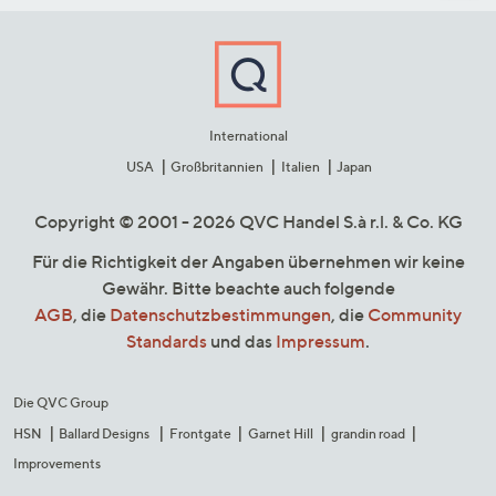
International
USA
Großbritannien
Italien
Japan
Copyright © 2001 - 2026 QVC Handel S.à r.l. & Co. KG
Für die Richtigkeit der Angaben übernehmen wir keine
Gewähr. Bitte beachte auch folgende
AGB
, die
Datenschutzbestimmungen
, die
Community
Standards
und das
Impressum
.
Die QVC Group
HSN
Ballard Designs
Frontgate
Garnet Hill
grandin road
Improvements