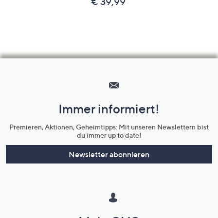
€ 39,99
Hilfeseiten,
Service
und
Immer informiert!
Unternehmensinformationen
Premieren, Aktionen, Geheimtipps: Mit unseren Newslettern bist
du immer up to date!
Newsletter abonnieren