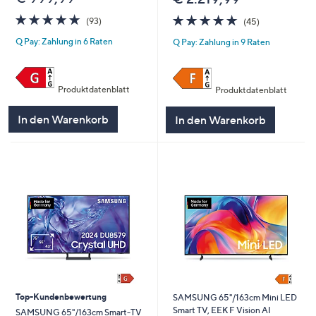
4.7
93
4.7
45
(93)
(45)
von
Bewertungen
von
Bewertungen
Q Pay: Zahlung in 6 Raten
Q Pay: Zahlung in 9 Raten
5
5
Produktdatenblatt
Produktdatenblatt
In den Warenkorb
In den Warenkorb
Top-Kundenbewertung
SAMSUNG 65"/163cm Mini LED
Smart TV, EEK F Vision AI
SAMSUNG 65"/163cm Smart-TV