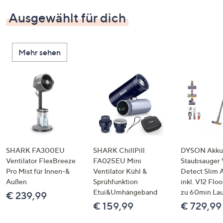
Ausgewählt für dich
Mehr sehen
SHARK FA300EU
SHARK ChillPill
DYSON Akku
Ventilator FlexBreeze
FA025EU Mini
Staubsauger 
Pro Mist für Innen-&
Ventilator Kühl &
Detect Slim 
Außen
Sprühfunktion
inkl. V12 Flo
Etui&Umhängeband
zu 60min Lau
€ 239,99
€ 159,99
€ 729,99