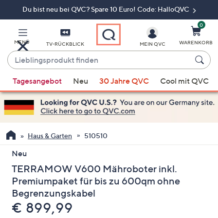
Du bist neu bei QVC? Spare 10 Euro! Code: HalloQVC
Zum
Hauptinhalt
springen
0
MENÜ
WARENKORB
TV-RÜCKBLICK
MEIN QVC
Lieblingsprodukt
finden
Wenn
Tagesangebot
Neu
30 Jahre QVC
Cool mit QVC
Vorschläge
verfügbar
sind,
verwenden
Sie
Haus & Garten
510510
die
Neu
Pfeiltasten
TERRAMOW V600 Mähroboter inkl.
nach
oben
Premiumpaket für bis zu 600qm ohne
und
Begrenzungskabel
nach
Gelöscht
€ 899,99
unten