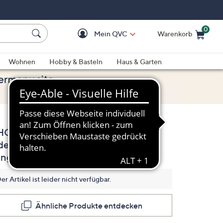
0
Mein QVC
Warenkorb
Einkaufswagen ist le
Wohnen
Hobby & Basteln
Haus & Garten
HOMAS & SOHN
(0)
Bisher
delsteine mind. 1,55ct
gibt
es
ing Silber 925
keine
Bewertungen
für
er Artikel ist leider nicht verfügbar.
dieses
Produkt..
Link
Ähnliche Produkte entdecken
auf
derselben