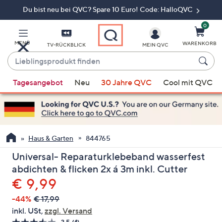
Du bist neu bei QVC? Spare 10 Euro! Code: HalloQVC
Zum
Hauptinhalt
springen
0
MENÜ
WARENKORB
TV-RÜCKBLICK
MEIN QVC
Lieblingsprodukt
finden
Wenn
Tagesangebot
Neu
30 Jahre QVC
Cool mit QVC
Vorschläge
verfügbar
sind,
verwenden
Sie
Haus & Garten
844765
die
Universal- Reparaturklebeband wasserfest
Pfeiltasten
abdichten & flicken 2x á 3m inkl. Cutter
nach
Gelöscht
€ 9,99
oben
und
-44%
€ 17,99
nach
inkl. USt,
zzgl. Versand
unten