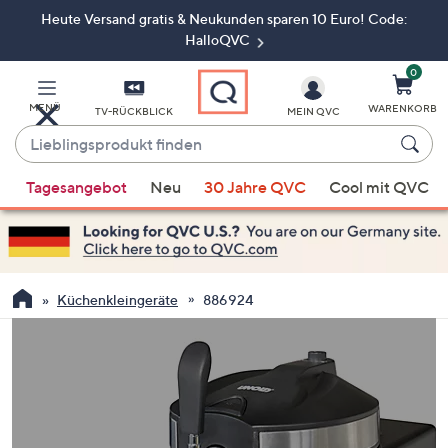
Heute Versand gratis & Neukunden sparen 10 Euro! Code:
Zum
Hauptinhalt
HalloQVC
springen
0
MENÜ
WARENKORB
TV-RÜCKBLICK
MEIN QVC
Lieblingsprodukt
finden
Wenn
Tagesangebot
Neu
30 Jahre QVC
Cool mit QVC
Vorschläge
verfügbar
sind,
verwenden
Sie
Küchenkleingeräte
886924
die
Pfeiltasten
nach
oben
und
nach