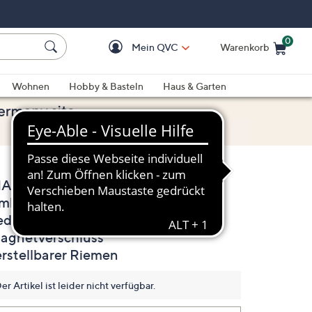
0
Mein QVC
Warenkorb
Einkaufswagen ist le
Wohnen
Hobby & Basteln
Haus & Garten
IA MILANO Midi-
(0)
Bisher
mhängetasche echt
gibt
es
eder
keine
Bewertungen
agnetverschluss
für
erstellbarer Riemen
dieses
Produkt..
Link
er Artikel ist leider nicht verfügbar.
auf
derselben