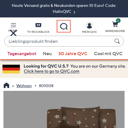
Heute Versand gratis & Neukunden sparen 10 Euro! Code:
Zum
Hauptinhalt
HalloQVC
springen
0
MENÜ
WARENKORB
TV-RÜCKBLICK
MEIN QVC
Lieblingsprodukt
finden
Wenn
Tagesangebot
Neu
30 Jahre QVC
Cool mit QVC
Vorschläge
verfügbar
sind,
verwenden
Sie
Wohnen
801008
die
Pfeiltasten
nach
oben
und
nach