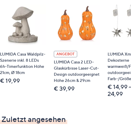
LUMIDA Casa Waldpilz-
LUMIDA Xma
ANGEBOT
Szenerie inkl. 8 LEDs
Dekosterne
LUMIDA Casa 2 LED-
6h-Timerfunktion Höhe
warmweiß/F
Glaskürbisse Laser-Cut-
21cm, Ø 18cm
outdoorgeei
Design outdoorgeeignet
Farb-/Größ
€ 19,99
Höhe 26cm & 29cm
€ 14,99 
€ 39,99
24,99
Zuletzt angesehen