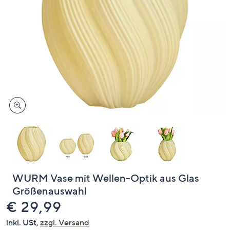
oder
wischen
Sie
auf
Touch-
Geräten
nach
links
bzw.
rechts,
um
diese
anzuzeigen.
WURM Vase mit Wellen-Optik aus Glas
Größenauswahl
Gelöscht
€ 29,99
inkl. USt,
zzgl. Versand