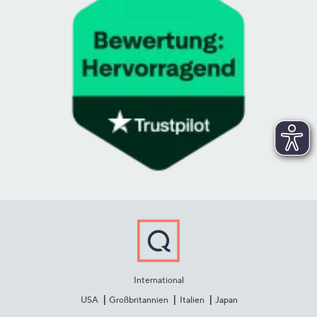
International
USA
Großbritannien
Italien
Japan