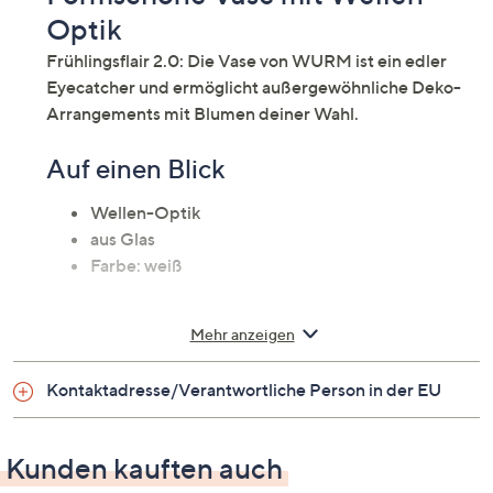
Optik
Frühlingsflair 2.0: Die Vase von WURM ist ein edler
Eyecatcher und ermöglicht außergewöhnliche Deko-
Arrangements mit Blumen deiner Wahl.
Auf einen Blick
Wellen-Optik
aus Glas
Farbe: weiß
Maße
Mehr anzeigen
klein: ca. 18 x 16 x 18 cm (B x H x T)
Kontaktadresse/Verantwortliche Person in der EU
groß: ca. 18 x 21 x18 cm (B x H x T)
Pflege
Kunden kauften auch
trocken abstauben