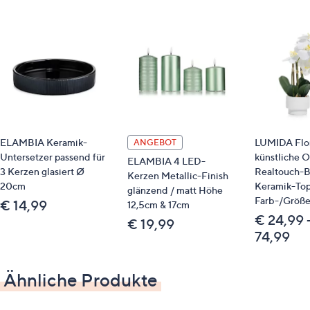
Identifikationsnummer
GTIN: 4007698723286
Bitte beachten
Dieser Artikel ist nicht an einen Paketshop, eine
Packstation oder ins Ausland lieferbar.
ELAMBIA Keramik-
LUMIDA Flo
ANGEBOT
Untersetzer passend für
künstliche 
ELAMBIA 4 LED-
3 Kerzen glasiert Ø
Realtouch-B
Kerzen Metallic-Finish
20cm
Keramik-Top
glänzend / matt Höhe
Farb-/Größ
€ 14,99
12,5cm & 17cm
€ 24,99 
€ 19,99
74,99
Ähnliche Produkte