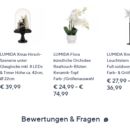
LUMIDA Xmas Hirsch-
LUMIDA Flora
LUMIDA Xma
Szenerie unter
künstliche Orchidee
Leuchtstern 
Glasglocke inkl. 8 LEDs
Realtouch-Blüten
Fuß outdoor
& Timer Höhe ca. 42cm,
Keramik-Topf
Farb- & Grö
Ø 22cm
Farb-/Größenauswahl
€ 27,99 
€ 39,99
€ 24,99 - €
36,99
74,99
Bewertungen & Fragen