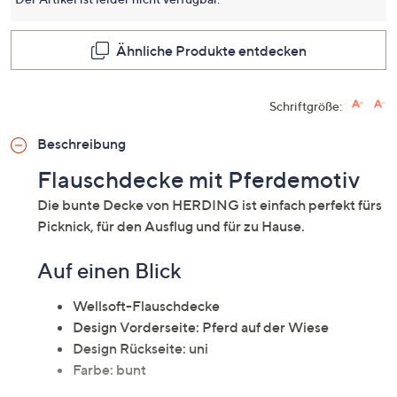
dieses
Produkt
Link
auf
Ähnliche Produkte entdecken
derselb
Seite.
Schriftgröße:
Beschreibung
Flauschdecke mit Pferdemotiv
Die bunte Decke von HERDING ist einfach perfekt fürs
Picknick, für den Ausflug und für zu Hause.
Auf einen Blick
Wellsoft-Flauschdecke
Design Vorderseite: Pferd auf der Wiese
Design Rückseite: uni
Farbe: bunt