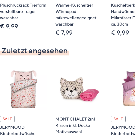
Plüschrucksack Tierform
Wärme-Kuscheltier
Kuscheltierk
verstellbare Träger
Wärmepad
Handwärmer
waschbar
mikrowellengeeignet
Mikrofaser F
waschbar
ca. 30cm
€ 9,99
€ 7,99
€ 9,99
Zuletzt angesehen
MONT CHALET 2in1-
SALE
SALE
Kissen inkl. Decke
JERYMOOD
JERYMOO
Motivauswahl
Kinderbettwäsche
Kinderbett