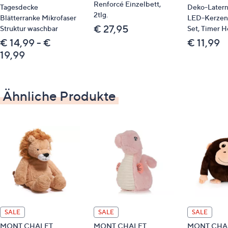
Renforcé Einzelbett,
Tagesdecke
Deko-Laterne
Bitte beachten
2tlg.
Blätterranke Mikrofaser
LED-Kerzen
€ 27,95
Struktur waschbar
Set, Timer 
Dieser Artikel ist nicht an einen Paketshop, eine
€ 14,99 - €
€ 11,99
Packstation oder ins Ausland lieferbar.
19,99
Qualitätshinweise
STANDARD 100 by OEKO-TEX®
Ähnliche Produkte
SALE
SALE
SALE
MONT CHALET
MONT CHALET
MONT CHA