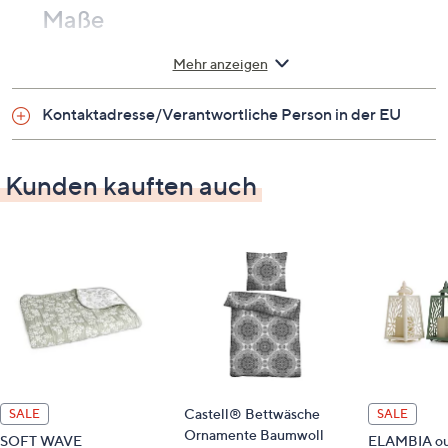
Maße
ca. 150 x 200 cm
Mehr anzeigen
Material
Kontaktadresse/Verantwortliche Person in der EU
100 % Polyester
Kunden kauften auch
Passende Produkte
814200 HERDING Lizenzbettwäsche
800797 Young Collection Bade-Strandtuch
814235 HERDING Dekokissen Young Collektion
814545 Dekokissen
814560 Wendebettwäsche
Identifikationsnummer
Castell® Bettwäsche
SALE
SALE
GTIN: 4006891998835
Ornamente Baumwoll
SOFT WAVE
ELAMBIA ou