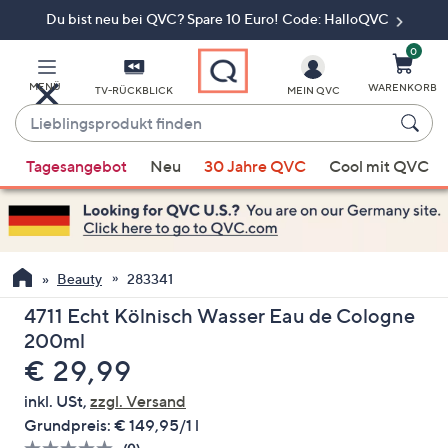
Du bist neu bei QVC? Spare 10 Euro! Code: HalloQVC
Zum
Hauptinhalt
springen
0
MENÜ
WARENKORB
TV-RÜCKBLICK
MEIN QVC
Lieblingsprodukt
finden
Wenn
Tagesangebot
Neu
30 Jahre QVC
Cool mit QVC
Vorschläge
verfügbar
sind,
verwenden
Sie
Beauty
283341
die
4711 Echt Kölnisch Wasser Eau de Cologne
Pfeiltasten
200ml
nach
Gelöscht
€ 29,99
oben
und
inkl. USt,
zzgl. Versand
nach
Grundpreis:
€ 149,95/1 l
unten