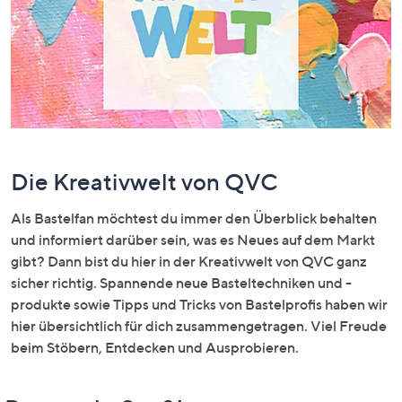
unten
oder
wischen
Sie
auf
Touch-
Geräten
nach
Die Kreativwelt von QVC
links
bzw.
Als Bastelfan möchtest du immer den Überblick behalten
rechts,
und informiert darüber sein, was es Neues auf dem Markt
um
gibt? Dann bist du hier in der Kreativwelt von QVC ganz
diese
sicher richtig. Spannende neue Basteltechniken und -
anzuzeigen.
produkte sowie Tipps und Tricks von Bastelprofis haben wir
hier übersichtlich für dich zusammengetragen. Viel Freude
beim Stöbern, Entdecken und Ausprobieren.