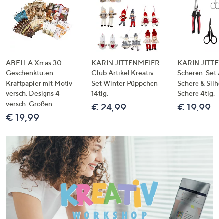
ABELLA Xmas 30
KARIN JITTENMEIER
KARIN JITT
Geschenktüten
Club Artikel Kreativ-
Scheren-Set 
Kraftpapier mit Motiv
Set Winter Püppchen
Schere & Sil
versch. Designs 4
14tlg.
Schere 4tlg.
versch. Größen
€ 24,99
€ 19,99
€ 19,99