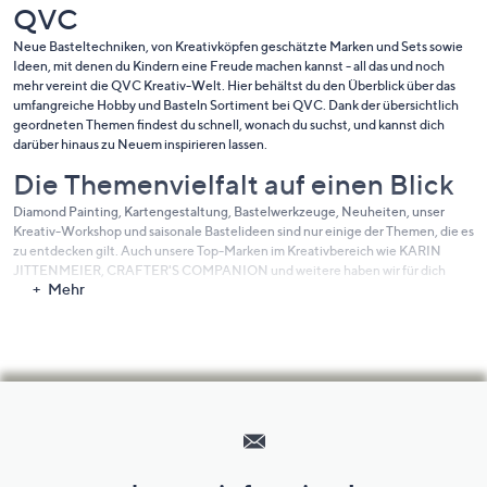
QVC
Neue Basteltechniken, von Kreativköpfen geschätzte Marken und Sets sowie
Ideen, mit denen du Kindern eine Freude machen kannst - all das und noch
mehr vereint die QVC Kreativ-Welt. Hier behältst du den Überblick über das
umfangreiche Hobby und Basteln Sortiment bei QVC. Dank der übersichtlich
geordneten Themen findest du schnell, wonach du suchst, und kannst dich
darüber hinaus zu Neuem inspirieren lassen.
Die Themenvielfalt auf einen Blick
Diamond Painting, Kartengestaltung, Bastelwerkzeuge, Neuheiten, unser
Kreativ-Workshop und saisonale Bastelideen sind nur einige der Themen, die es
zu entdecken gilt. Auch unsere Top-Marken im Kreativbereich wie KARIN
JITTENMEIER, CRAFTER'S COMPANION und weitere haben wir für dich
Mehr
übersichtlich zusammengestellt. Tauche ein ins Kreativ-Sortiment und peppe
deine Freizeit auf. Spielen, basteln, Spaß haben.
Hilfeseiten,
Service
und