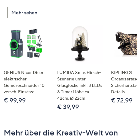
Mehr sehen
GENIUS Nicer Dicer
LUMIDA Xmas Hirsch-
KIPLING®
elektrischer
Szenerie unter
Organizertas
Gemüseschneider 10
Glasglocke inkl. 8 LEDs
Sicherheitsf
versch. Einsätze
& Timer Höhe ca.
Details
42cm, Ø 22cm
€ 99,99
€ 72,99
€ 39,99
Mehr über die Kreativ-Welt von