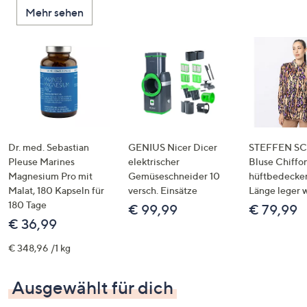
Mehr sehen
Dr. med. Sebastian
GENIUS Nicer Dicer
STEFFEN S
Pleuse Marines
elektrischer
Bluse Chiffon
Magnesium Pro mit
Gemüseschneider 10
hüftbedecke
Malat, 180 Kapseln für
versch. Einsätze
Länge leger 
180 Tage
€ 99,99
€ 79,99
€ 36,99
€ 348,96 /1 kg
Ausgewählt für dich