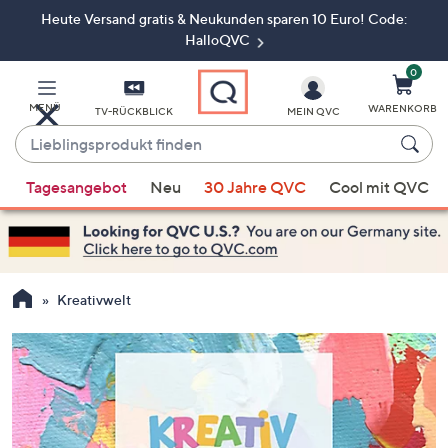
Heute Versand gratis & Neukunden sparen 10 Euro! Code:
Zum
Hauptinhalt
HalloQVC
springen
0
MENÜ
WARENKORB
TV-RÜCKBLICK
MEIN QVC
Lieblingsprodukt
finden
Wenn
Tagesangebot
Neu
30 Jahre QVC
Cool mit QVC
Vorschläge
verfügbar
sind,
verwenden
Sie
Kreativwelt
die
Pfeiltasten
nach
oben
und
nach