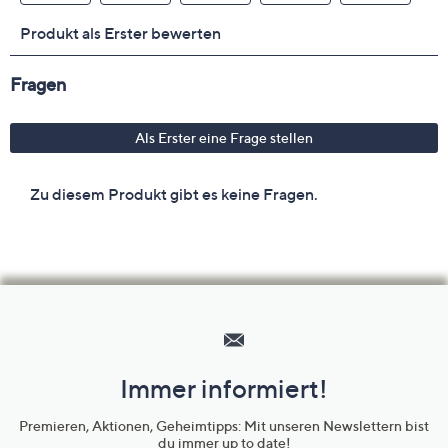
Hilfeseiten,
Service
und
Immer informiert!
Unternehmensinformationen
Premieren, Aktionen, Geheimtipps: Mit unseren Newslettern bist
du immer up to date!