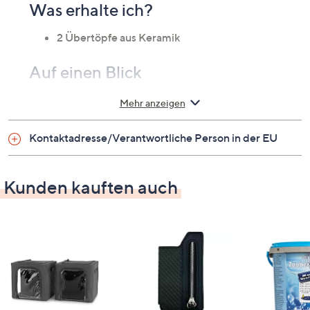
Was erhalte ich?
2 Übertöpfe aus Keramik
Auf einen Blick
unifarbenes Design
Mehr anzeigen
praktischen Set mit zwei Größen
Kontaktadresse/Verantwortliche Person in der EU
Maße
1 Übertopf: 11 cm Durchmesser, 11,5 cm Höhe
Kunden kauften auch
2 Übertopf: 13 cm Durchmesser, 13,5 cm Höhe
Material
Keramik
Pflege