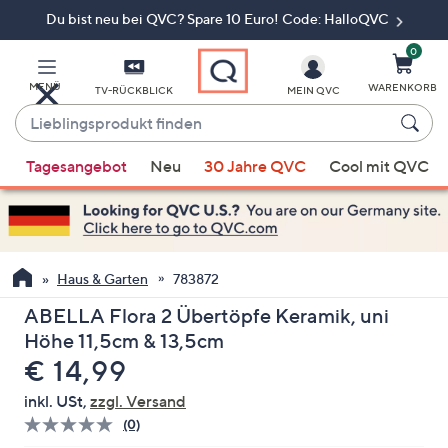
Du bist neu bei QVC? Spare 10 Euro! Code: HalloQVC
Zum
Hauptinhalt
springen
0
MENÜ
WARENKORB
TV-RÜCKBLICK
MEIN QVC
Lieblingsprodukt
finden
Wenn
Tagesangebot
Neu
30 Jahre QVC
Cool mit QVC
Vorschläge
verfügbar
sind,
verwenden
Sie
Haus & Garten
783872
die
ABELLA Flora 2 Übertöpfe Keramik, uni
Pfeiltasten
Höhe 11,5cm & 13,5cm
nach
Gelöscht
€ 14,99
oben
und
inkl. USt,
zzgl. Versand
nach
(0)
Bisher
unten