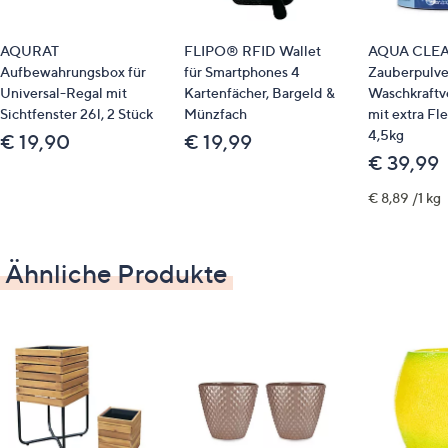
feucht abwischen
AQURAT
FLIPO® RFID Wallet
AQUA CLE
Aufbewahrungsbox für
für Smartphones 4
Zauberpulve
Universal-Regal mit
Kartenfächer, Bargeld &
Waschkraftve
Sichtfenster 26l, 2 Stück
Münzfach
mit extra Fle
4,5kg
€ 19,90
€ 19,99
€ 39,99
€ 8,89 /1 kg
Ähnliche Produkte