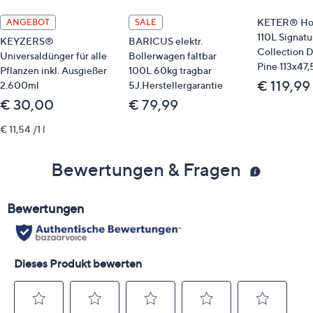
KETER® Ho
ANGEBOT
SALE
110L Signatu
KEYZERS®
BARICUS elektr.
Collection 
Universaldünger für alle
Bollerwagen faltbar
Pine 113x47
Pflanzen inkl. Ausgießer
100L 60kg tragbar
€ 119,99
2.600ml
5J.Herstellergarantie
€ 30,00
€ 79,99
€ 11,54 /1 l
Bewertungen & Fragen