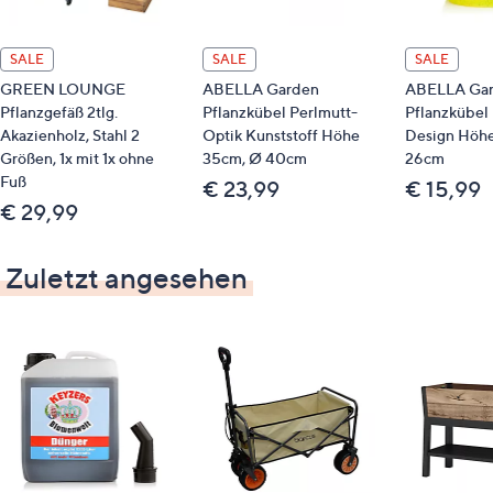
SALE
SALE
SALE
GREEN LOUNGE
ABELLA Garden
ABELLA Ga
Pflanzgefäß 2tlg.
Pflanzkübel Perlmutt-
Pflanzkübel 
Akazienholz, Stahl 2
Optik Kunststoff Höhe
Design Höhe
Größen, 1x mit 1x ohne
35cm, Ø 40cm
26cm
Fuß
€ 23,99
€ 15,99
€ 29,99
Zuletzt angesehen