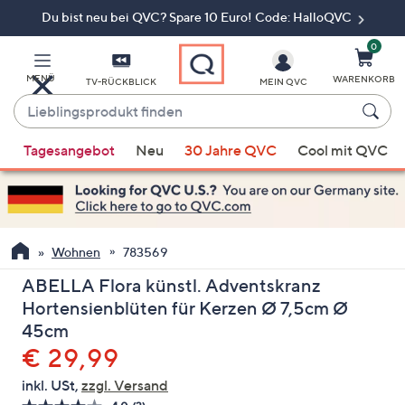
Du bist neu bei QVC? Spare 10 Euro! Code: HalloQVC
Zum
Hauptinhalt
springen
0
MENÜ
WARENKORB
TV-RÜCKBLICK
MEIN QVC
Lieblingsprodukt
finden
Wenn
Tagesangebot
Neu
30 Jahre QVC
Cool mit QVC
Vorschläge
verfügbar
sind,
verwenden
Sie
Wohnen
783569
die
ABELLA Flora künstl. Adventskranz
Pfeiltasten
Hortensienblüten für Kerzen Ø 7,5cm Ø
nach
45cm
oben
Gelöscht
€ 29,99
und
nach
inkl. USt,
zzgl. Versand
unten