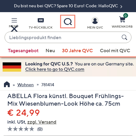
Du bist neu bei QVC? Spare 10 Euro! Code: HalloQVC
Zum
Hauptinhalt
springen
0
MENÜ
WARENKORB
TV-RÜCKBLICK
MEIN QVC
Lieblingsprodukt
finden
Wenn
Tagesangebot
Neu
30 Jahre QVC
Cool mit QVC
Vorschläge
verfügbar
sind,
verwenden
Sie
Wohnen
781414
die
ABELLA Flora künstl. Bouquet Frühlings-
Pfeiltasten
Mix Wiesenblumen-Look Höhe ca. 75cm
nach
Gelöscht
€ 24,99
oben
und
inkl. USt,
zzgl. Versand
nach
(0)
Bisher
unten