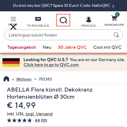
Du bist neu bei QVC? Spare 10 Euro! Code: HalloQVC
Zum
Hauptinhalt
springen
0
MENÜ
WARENKORB
TV-RÜCKBLICK
MEIN QVC
Lieblingsprodukt
finden
Wenn
Tagesangebot
Neu
30 Jahre QVC
Cool mit QVC
Vorschläge
verfügbar
sind,
verwenden
Sie
Wohnen
783383
die
ABELLA Flora künstl. Dekokranz
Pfeiltasten
Hortensienblüten Ø 30cm
nach
Gelöscht
€ 14,99
oben
und
inkl. USt,
zzgl. Versand
nach
4.8
(10)
10
unten