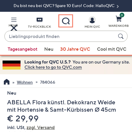
Du bist neu bei QVC? Spare 10 Euro! Code: HalloQVC
Zum
Hauptinhalt
springen
0
MENÜ
WARENKORB
TV-RÜCKBLICK
MEIN QVC
Lieblingsprodukt
finden
Wenn
Tagesangebot
Neu
30 Jahre QVC
Cool mit QVC
Vorschläge
verfügbar
sind,
verwenden
Sie
Wohnen
784066
die
Neu
Pfeiltasten
ABELLA Flora künstl. Dekokranz Weide
nach
oben
mit Hortensie & Samt-Kürbissen Ø 45cm
und
Gelöscht
€ 29,99
nach
inkl. USt,
zzgl. Versand
unten