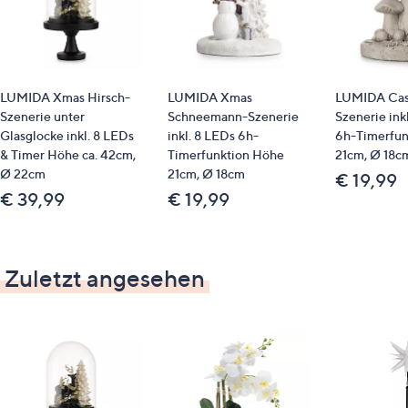
LUMIDA Xmas Hirsch-
LUMIDA Xmas
LUMIDA Cas
Szenerie unter
Schneemann-Szenerie
Szenerie ink
Glasglocke inkl. 8 LEDs
inkl. 8 LEDs 6h-
6h-Timerfun
& Timer Höhe ca. 42cm,
Timerfunktion Höhe
21cm, Ø 18c
Ø 22cm
21cm, Ø 18cm
€ 19,99
€ 39,99
€ 19,99
Zuletzt angesehen