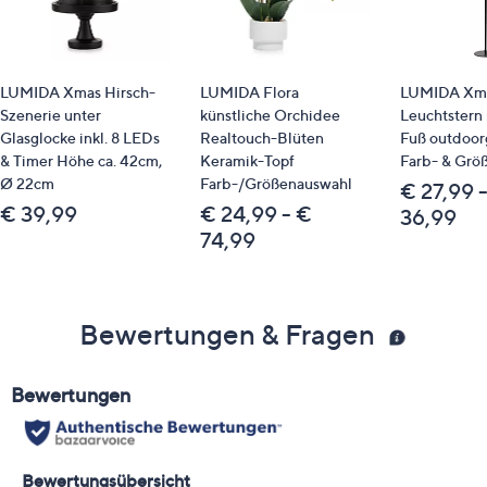
LUMIDA Xmas Hirsch-
LUMIDA Flora
LUMIDA Xma
Szenerie unter
künstliche Orchidee
Leuchtstern 
Glasglocke inkl. 8 LEDs
Realtouch-Blüten
Fuß outdoor
& Timer Höhe ca. 42cm,
Keramik-Topf
Farb- & Grö
Ø 22cm
Farb-/Größenauswahl
€ 27,99 
€ 39,99
€ 24,99 - €
36,99
74,99
Bewertungen & Fragen