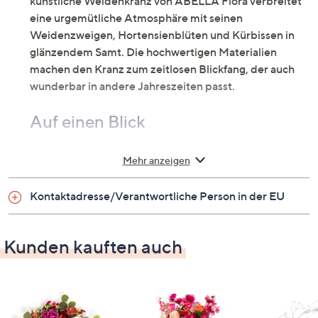
künstliche Weidenkranz von ABELLA Flora verbreitet
eine urgemütliche Atmosphäre mit seinen
Weidenzweigen, Hortensienblüten und Kürbissen in
glänzendem Samt. Die hochwertigen Materialien
machen den Kranz zum zeitlosen Blickfang, der auch
wunderbar in andere Jahreszeiten passt.
Auf einen Blick
Weidenkranz mit Hortnesie und Samt-Kürbissen
Mehr anzeigen
Maße
Kontaktadresse/Verantwortliche Person in der EU
Durchmesser: ca. 45 cm
Kunden kauften auch
Material
Stoff, Kunststoff, Styropor, Draht, Weide
Pflege