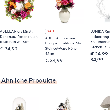
trocken abstauben
ABELLA Flora künstl.
LUMIDA Xm
SALE
Dekokranz Rosenblüten
Lichterrring
ABELLA Flora künstl.
Realtouch Ø 45cm
6h-Timerfun
Bouquet Frühlings-Mix
Größen- & F
€ 34,99
Steingut-Vase Höhe
€ 24,99 
43cm
34,99
€ 34,99
Ähnliche Produkte