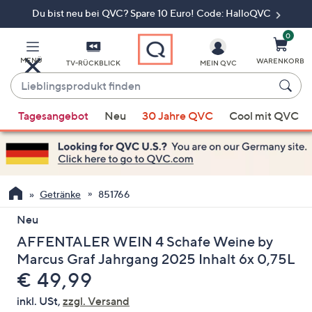
Du bist neu bei QVC? Spare 10 Euro! Code: HalloQVC
Zum
Hauptinhalt
springen
0
MENÜ
WARENKORB
TV-RÜCKBLICK
MEIN QVC
Lieblingsprodukt
finden
Wenn
Tagesangebot
Neu
30 Jahre QVC
Cool mit QVC
Vorschläge
verfügbar
sind,
verwenden
Sie
Getränke
851766
die
Neu
Pfeiltasten
AFFENTALER WEIN 4 Schafe Weine by
nach
oben
Marcus Graf Jahrgang 2025 Inhalt 6x 0,75L
und
Gelöscht
€ 49,99
nach
inkl. USt,
zzgl. Versand
unten