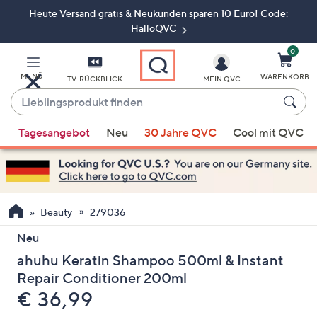
Heute Versand gratis & Neukunden sparen 10 Euro! Code:
Zum
Hauptinhalt
HalloQVC
springen
0
MENÜ
WARENKORB
TV-RÜCKBLICK
MEIN QVC
Lieblingsprodukt
finden
Wenn
Tagesangebot
Neu
30 Jahre QVC
Cool mit QVC
Vorschläge
verfügbar
sind,
verwenden
Sie
Beauty
279036
die
Neu
Pfeiltasten
ahuhu Keratin Shampoo 500ml & Instant
nach
oben
Repair Conditioner 200ml
und
Gelöscht
€ 36,99
nach